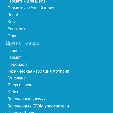
• Вспененные EPDM уплотнители
• Изоком Шнур
• Изоком Жгут
• Стенофлекс Шнур
• Стенофлекс Жгут
• Подложка Тепофол НПЭ
• Подложка Пенолин НПЭ
• Подложка Мосфол НПЭ
• Жгут Изонел
• Шнур Изонел
• Жгут Тилит
• Шнур Тилит
• Гернитовый шнур
• Бентонитовый шнур
• Стенофлекс для труб
• Мат из вспененного полиэтилена Тепофол
• Трубная изоляция из вспененного полиэтилена
Тилит
• Трубная изоляция из вспененного полиэтилена
Порилекс
• Трубная изоляция из вспененного полиэтилена
Изотом
• Шнур базальтовый теплоизоляционный