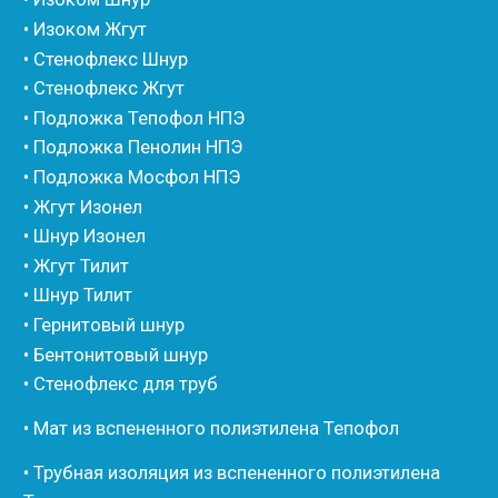
• Компенсационный мат вспененного полиэтилена
• Утеплитель для труб из вспененного полиэтилена
• Уплотнительный шнур HOT ROD XL
• ПСУЛ
• Ultima
• Дихтунгсбанд
• Фиброволокно
• Уголки
• Евроблок ИзоТехпро
• Евроблок Isodom
• Евроблок Penoterm
• Евроблок Порилекс
• Евроблок Стенофон