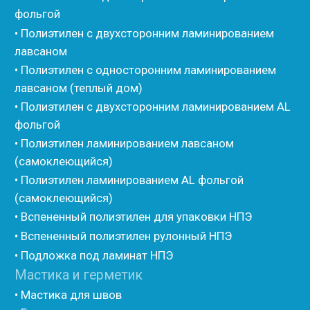
(самоклеющийся)
• Полиэтилен ламинированием AL фольгой
(самоклеющийся)
• Вспененный полиэтилен для упаковки НПЭ
• Вспененный полиэтилен рулонный НПЭ
• Подложка под ламинат НПЭ
Мастика и герметик
• Мастика для швов
• Герметик для швов
• Герметик «тёплый шов»
• Rustil
• Korall
• Ecoroom
• Oppa
Другие товары
• Герлен
• Гермит
• Пороизол
• Техническая изоляция Хотпайп
• Ру-флекс
• Энергофлекс
• K-flex
• Вспененный каучук