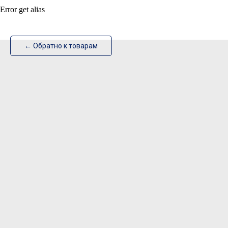
Error get alias
ИзотехПро
← Обратно к товарам