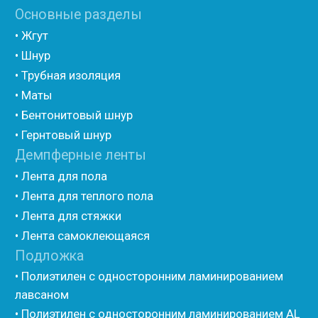
• Шнур
• Трубная изоляция
• Маты
• Бентонитовый шнур
• Гернтовый шнур
Демпферные ленты
Оболочка ЭНЕРГОПАК на
ИЗОКОМ Шнур 50/15
• Лента для пола
тройник ТР-СТ 110/05
Под заказ
• Лента для теплого пола
• Лента для стяжки
• Лента самоклеющаяся
1 572,65
р.
/
1 pc
Подложка
• Полиэтилен с односторонним ламинированием
лавсаном
Подробнее
Подробнее
• Полиэтилен с односторонним ламинированием AL
фольгой
• Полиэтилен с двухсторонним ламинированием
Купить
Купить
лавсаном
• Полиэтилен с односторонним ламинированием
лавсаном (теплый дом)
• Полиэтилен с двухсторонним ламинированием AL
фольгой
• Полиэтилен ламинированием лавсаном