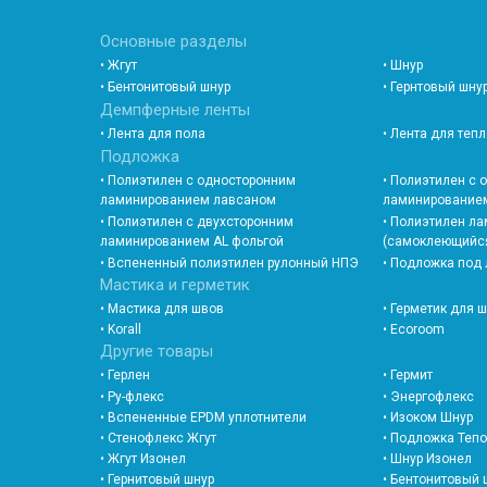
Основные разделы
• Жгут
• Шнур
• Бентонитовый шнур
• Гернтовый шну
Демпферные ленты
• Лента для пола
• Лента для теп
Подложка
• Полиэтилен с односторонним
• Полиэтилен с
ламинированием лавсаном
ламинированием
• Полиэтилен с двухсторонним
• Полиэтилен л
ламинированием AL фольгой
(самоклеющийс
• Вспененный полиэтилен рулонный НПЭ
• Подложка под
Мастика и герметик
• Мастика для швов
• Герметик для 
• Korall
• Ecoroom
Другие товары
• Герлен
• Гермит
• Ру-флекс
• Энергофлекс
• Вспененные EPDM уплотнители
• Изоком Шнур
• Стенофлекс Жгут
• Подложка Теп
• Жгут Изонел
• Шнур Изонел
• Гернитовый шнур
• Бентонитовый 