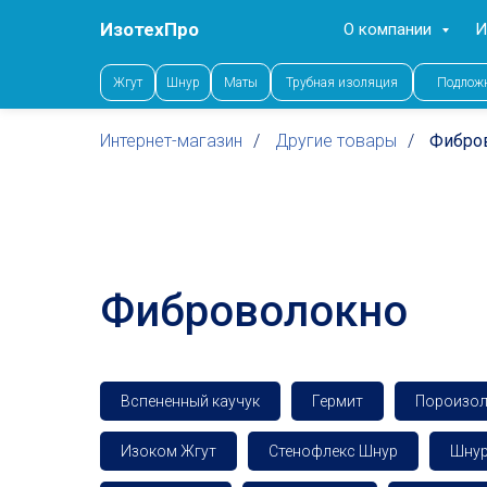
ИзотехПро
О компании
И
Жгут
Шнур
Маты
Трубная изоляция
Подлож
Интернет-магазин
/
Другие товары
/
Фибро
Фиброволокно
Вспененный каучук
Гермит
Пороизо
Изоком Жгут
Стенофлекс Шнур
Шнур