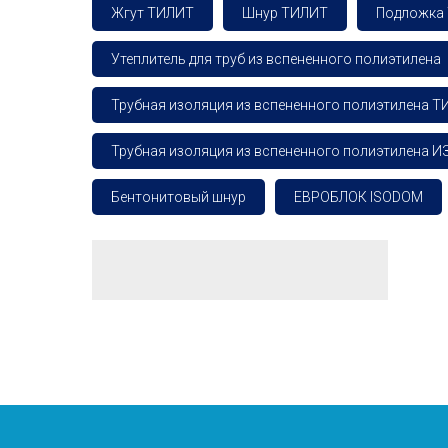
Жгут ТИЛИТ
Шнур ТИЛИТ
Подложка
Утеплитель для труб из вспененного полиэтилена
Трубная изоляция из вспененного полиэтилена 
Трубная изоляция из вспененного полиэтилена 
Бентонитовый шнур
ЕВРОБЛОК ISODOM