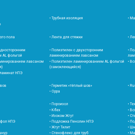
• Трубная изоляция
• М
р
лого пола
• Лента для стяжки
• Л
 односторонним
• Полиэтилен с двухсторонним
• П
 AL фольгой
ламинированием лавсаном
лам
• В
аминированием лавсаном
• Полиэтилен ламинированием AL фольгой
я)
(самоклеющийся)
 ламинат НПЭ
швов
• Герметик «тёплый шов»
• Ru
• Oppa
• Т
• Пороизол
• K-flex
• В
• Изоком Жгут
• С
офол НПЭ
• Подложка Пенолин НПЭ
• П
• Жгут Тилит
• Шн
шнур
• Стенофлекс для труб
• М