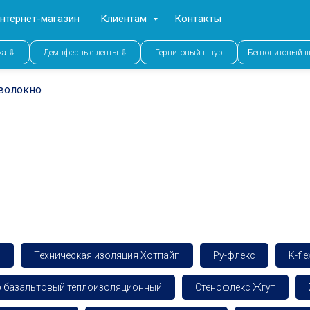
нтернет-магазин
Клиентам
Контакты
ка ⇩
Демпферные ленты ⇩
Гернитовый шнур
Бентонитовый 
волокно
л
Техническая изоляция Хотпайп
Ру-флекс
K-fle
 базальтовый теплоизоляционный
Стенофлекс Жгут