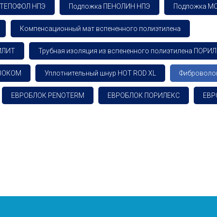
 ТЕПОФОЛ НПЭ
Подложка ПЕНОЛИН НПЭ
Подложка М
Компенсационный мат вспененного полиэтилена
ТИЛИТ
Трубная изоляция из вспененного полиэтилена ПОРИ
ИЗОКОМ
Уплотнительный шнур HOT ROD XL
Фиброволо
ЕВРОБЛОК PENOTERM
ЕВРОБЛОК ПОРИЛЕКС
ЕВР