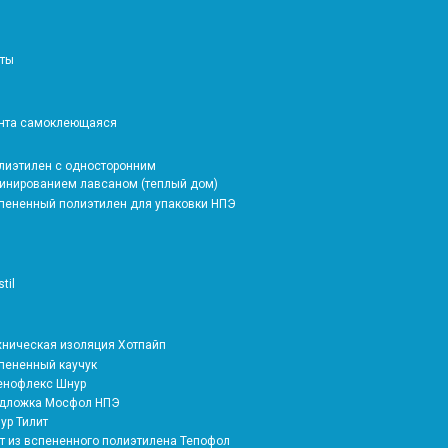
аты
ента самоклеющаяся
олиэтилен с односторонним
инированием лавсаном (теплый дом)
спененный полиэтилен для упаковки НПЭ
stil
ехническая изоляция Хотпайп
спененный каучук
тенофлекс Шнур
одложка Мосфол НПЭ
ур Тилит
ат из вспененного полиэтилена Тепофол