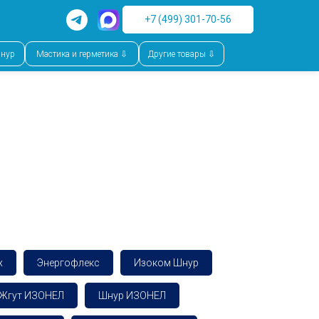
+7 (499) 301-70-56
шнур
Мастика и герметика ⇩
Другие товары ⇩
x
Энергофлекс
Изоком Шнур
Жгут ИЗОНЕЛ
Шнур ИЗОНЕЛ