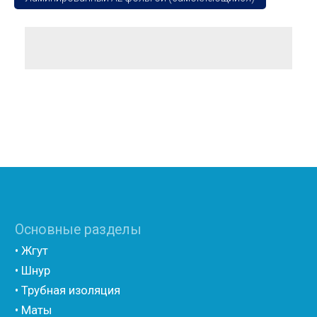
• Шнур
• Трубная изоляция
• Маты
• Бентонитовый шнур
• Гернтовый шнур
Демпферные ленты
• Лента для пола
• Лента для теплого пола
• Лента для стяжки
• Лента самоклеющаяся
Подложка
• Полиэтилен с односторонним ламинированием
лавсаном
• Полиэтилен с односторонним ламинированием AL
фольгой
• Полиэтилен с двухсторонним ламинированием
лавсаном
• Полиэтилен с односторонним ламинированием
лавсаном (теплый дом)
• Полиэтилен с двухсторонним ламинированием AL
фольгой
• Полиэтилен ламинированием лавсаном
(самоклеющийся)