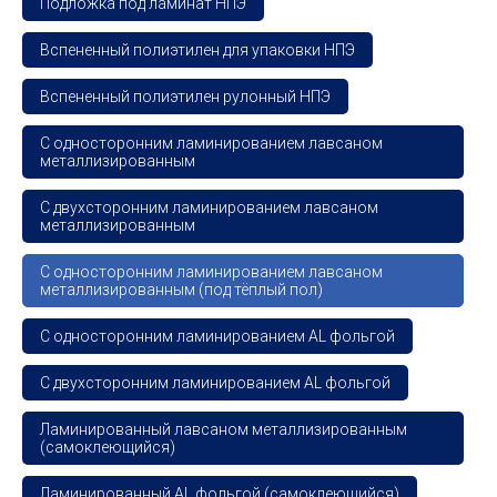
Подложка под ламинат НПЭ
Вспененный полиэтилен для упаковки НПЭ
Вспененный полиэтилен рулонный НПЭ
С односторонним ламинированием лавсаном
металлизированным
С двухсторонним ламинированием лавсаном
металлизированным
С односторонним ламинированием лавсаном
металлизированным (под тёплый пол)
С односторонним ламинированием AL фольгой
С двухсторонним ламинированием AL фольгой
Ламинированный лавсаном металлизированным
(самоклеющийся)
Основные разделы
Ламинированный AL фольгой (самоклеющийся)
• Жгут