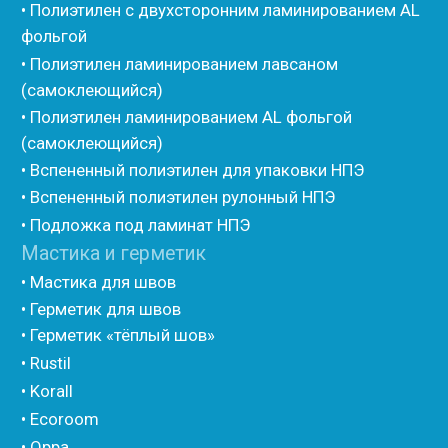
• Вспененные EPDM уплотнители
• Изоком Шнур
• Изоком Жгут
• Стенофлекс Шнур
• Стенофлекс Жгут
• Подложка Тепофол НПЭ
• Подложка Пенолин НПЭ
• Подложка Мосфол НПЭ
• Жгут Изонел
• Шнур Изонел
• Жгут Тилит
• Шнур Тилит
• Гернитовый шнур
• Бентонитовый шнур
• Стенофлекс для труб
• Мат из вспененного полиэтилена Тепофол
• Трубная изоляция из вспененного полиэтилена
Тилит
• Трубная изоляция из вспененного полиэтилена
Порилекс
• Трубная изоляция из вспененного полиэтилена
Изотом
• Шнур базальтовый теплоизоляционный