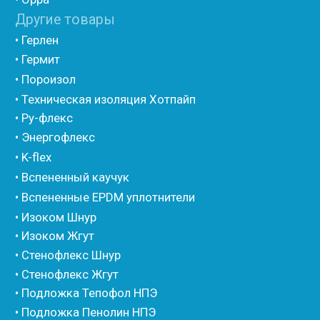
• Компенсационный мат вспененного полиэтилена
• Утеплитель для труб из вспененного полиэтилена
• Уплотнительный шнур HOT ROD XL
• ПСУЛ
• Ultima
• Дихтунгсбанд
• Фиброволокно
• Уголки
• Евроблок ИзоТехпро
• Евроблок Isodom
• Евроблок Penoterm
• Евроблок Порилекс
• Евроблок Стенофон