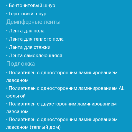
• Полиэтилен ламинированием AL фольгой
(самоклеющийся)
• Вспененный полиэтилен для упаковки НПЭ
• Вспененный полиэтилен рулонный НПЭ
• Подложка под ламинат НПЭ
Мастика и герметик
• Мастика для швов
• Герметик для швов
• Герметик «тёплый шов»
• Rustil
• Korall
• Ecoroom
• Oppa
Другие товары
• Герлен
• Гермит
• Пороизол
• Техническая изоляция Хотпайп
• Ру-флекс
• Энергофлекс
• K-flex
• Вспененный каучук