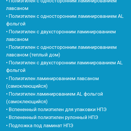
• Вспененный каучук
• Вспененные EPDM уплотнители
• Изоком Шнур
• Изоком Жгут
• Стенофлекс Шнур
• Стенофлекс Жгут
• Подложка Тепофол НПЭ
• Подложка Пенолин НПЭ
• Подложка Мосфол НПЭ
• Жгут Изонел
• Шнур Изонел
• Жгут Тилит
• Шнур Тилит
• Гернитовый шнур
• Бентонитовый шнур
• Стенофлекс для труб
• Мат из вспененного полиэтилена Тепофол
• Трубная изоляция из вспененного полиэтилена
Тилит
• Трубная изоляция из вспененного полиэтилена
Порилекс
• Трубная изоляция из вспененного полиэтилена
Изотом