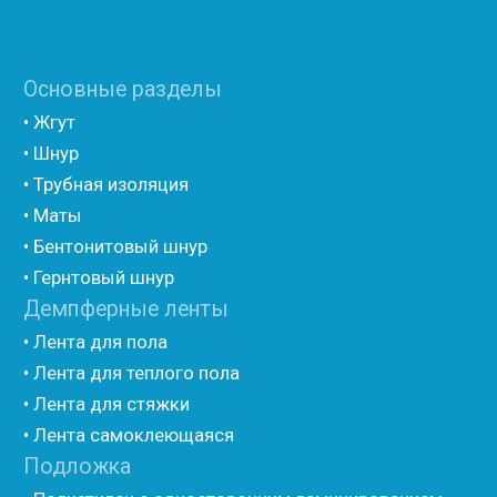
(самоклеющийся)
• Полиэтилен ламинированием AL фольгой
(самоклеющийся)
• Вспененный полиэтилен для упаковки НПЭ
• Вспененный полиэтилен рулонный НПЭ
• Подложка под ламинат НПЭ
Мастика и герметик
• Мастика для швов
• Герметик для швов
• Герметик «тёплый шов»
• Rustil
• Korall
• Ecoroom
• Oppa
Другие товары
• Герлен
• Гермит
• Пороизол
• Техническая изоляция Хотпайп
• Ру-флекс
• Энергофлекс
• K-flex