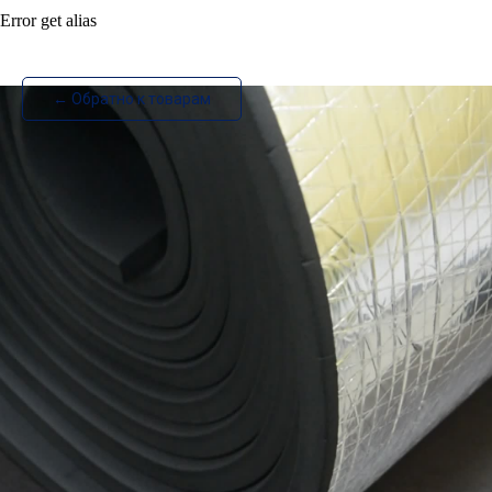
Error get alias
ИзотехПро
← Обратно к товарам