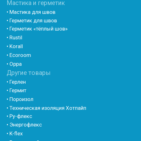
• Шнур базальтовый теплоизоляционный
• Компенсационный мат вспененного полиэтилена
• Утеплитель для труб из вспененного полиэтилена
• Уплотнительный шнур HOT ROD XL
• ПСУЛ
• Ultima
• Дихтунгсбанд
• Фиброволокно
• Уголки
• Евроблок ИзоТехпро
• Евроблок Isodom
• Евроблок Penoterm
• Евроблок Порилекс
• Евроблок Стенофон