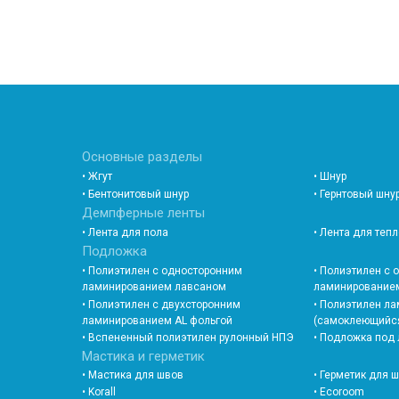
Основные разделы
• Жгут
• Шнур
• Бентонитовый шнур
• Гернтовый шну
Демпферные ленты
• Лента для пола
• Лента для теп
Подложка
• Полиэтилен с односторонним
• Полиэтилен с
ламинированием лавсаном
ламинированием
• Полиэтилен с двухсторонним
• Полиэтилен л
ламинированием AL фольгой
(самоклеющийс
• Вспененный полиэтилен рулонный НПЭ
• Подложка под
Мастика и герметик
• Мастика для швов
• Герметик для 
• Korall
• Ecoroom