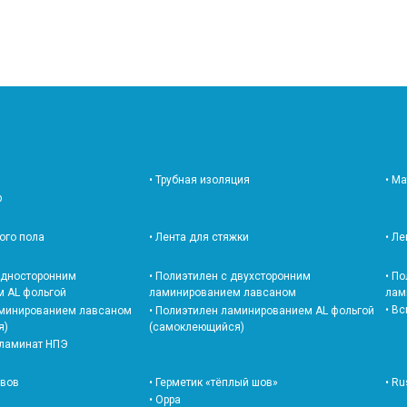
• Трубная изоляция
• М
р
лого пола
• Лента для стяжки
• Л
 односторонним
• Полиэтилен с двухсторонним
• П
 AL фольгой
ламинированием лавсаном
лам
• В
аминированием лавсаном
• Полиэтилен ламинированием AL фольгой
я)
(самоклеющийся)
 ламинат НПЭ
швов
• Герметик «тёплый шов»
• Ru
• Oppa