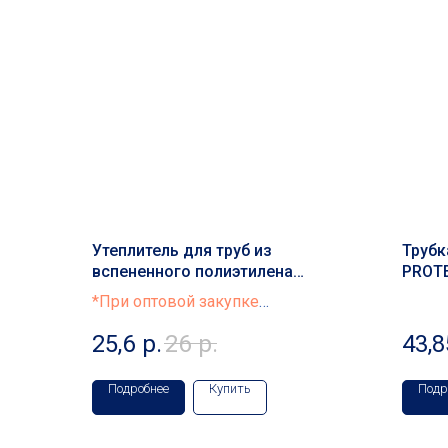
Утеплитель для труб из
Трубк
вспененного полиэтилена
PROTE
Изотехпро 64
*При оптовой закупке
предоставляется скидка
25,6
р.
26
р.
43,8
Подробнее
Купить
Подр