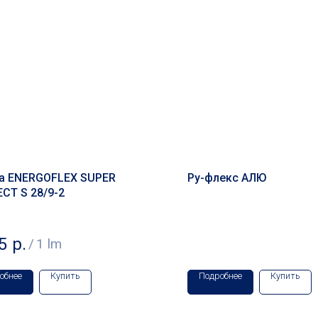
а ENERGOFLEX SUPER
Ру-флекс АЛЮ
CT S 28/9-2
5
р.
/
1 lm
обнее
Купить
Подробнее
Купить