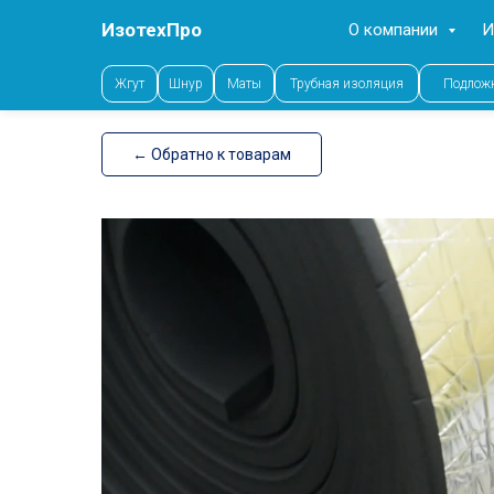
ИзотехПро
О компании
И
Error get alias
Жгут
Шнур
Маты
Трубная изоляция
Подлож
← Обратно к товарам