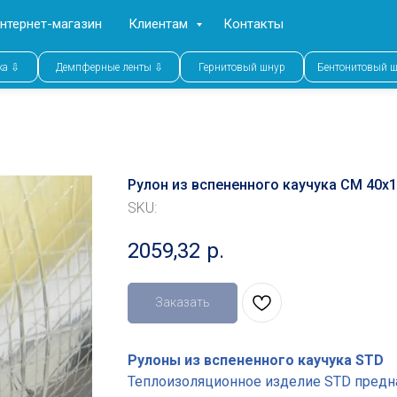
нтернет-магазин
Клиентам
Контакты
ка ⇩
Демпферные ленты ⇩
Гернитовый шнур
Бентонитовый 
Рулон из вспененного каучука СМ 40x
SKU:
2059,32
р.
Заказать
Рулоны из вспененного каучука STD
Теплоизоляционное изделие STD предн