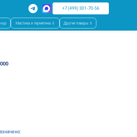
+7 (499) 301-70-56
шнур
Мастика и герметика ⇩
Другие товары ⇩
1000
азначено: