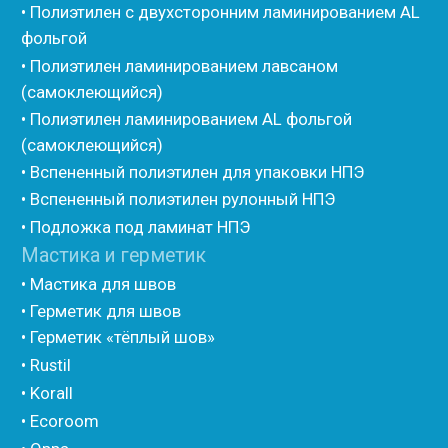
• Стенофлекс для труб
• Мат из вспененного полиэтилена Тепофол
• Трубная изоляция из вспененного полиэтилена
Тилит
• Трубная изоляция из вспененного полиэтилена
Порилекс
• Трубная изоляция из вспененного полиэтилена
Изотом
• Шнур базальтовый теплоизоляционный
• Компенсационный мат вспененного полиэтилена
• Утеплитель для труб из вспененного полиэтилена
• Уплотнительный шнур HOT ROD XL
• ПСУЛ
• Ultima
• Дихтунгсбанд
• Фиброволокно
• Уголки
• Евроблок ИзоТехпро
• Евроблок Isodom
• Евроблок Penoterm
• Евроблок Порилекс