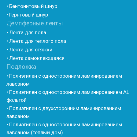
• Oppa
Другие товары
• Герлен
• Гермит
• Пороизол
• Техническая изоляция Хотпайп
• Ру-флекс
• Энергофлекс
• K-flex
• Вспененный каучук
• Вспененные EPDM уплотнители
• Изоком Шнур
• Изоком Жгут
• Стенофлекс Шнур
• Стенофлекс Жгут
• Подложка Тепофол НПЭ
• Подложка Пенолин НПЭ
• Подложка Мосфол НПЭ
• Жгут Изонел
• Шнур Изонел
• Жгут Тилит
• Шнур Тилит
• Гернитовый шнур
• Бентонитовый шнур