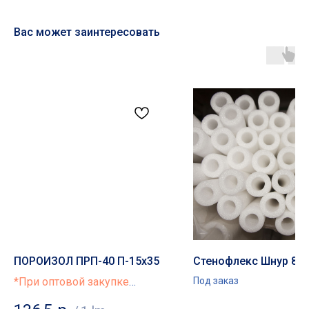
Вас может заинтересовать
Основные разделы
• Жгут
• Шнур
• Трубная изоляция
• Маты
• Бентонитовый шнур
• Гернтовый шнур
Демпферные ленты
• Лента для пола
• Лента для теплого пола
• Лента для стяжки
ПОРОИЗОЛ ПРП-40 П-15х35
Стенофлекс Шнур 80/
• Лента самоклеющаяся
*При оптовой закупке
Под заказ
Подложка
предоставляется скидка
• Полиэтилен с односторонним ламинированием