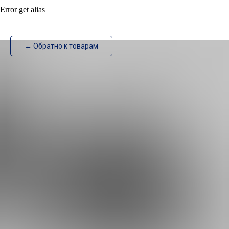
Error get alias
ИзотехПро
← Обратно к товарам