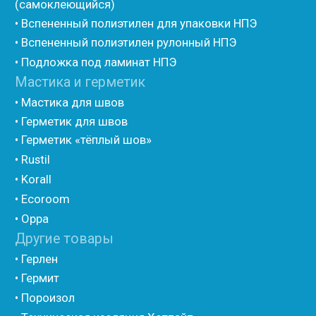
• Трубная изоляция из вспененного полиэтилена
Порилекс
• Трубная изоляция из вспененного полиэтилена
Изотом
• Шнур базальтовый теплоизоляционный
• Компенсационный мат вспененного полиэтилена
• Утеплитель для труб из вспененного полиэтилена
• Уплотнительный шнур HOT ROD XL
• ПСУЛ
• Ultima
• Дихтунгсбанд
• Фиброволокно
• Уголки
• Евроблок ИзоТехпро
• Евроблок Isodom
• Евроблок Penoterm
• Евроблок Порилекс
• Евроблок Стенофон