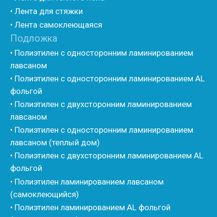
• Техническая изоляция Хотпайп
• Ру-флекс
• Энергофлекс
• K-flex
• Вспененный каучук
• Вспененные EPDM уплотнители
• Изоком Шнур
• Изоком Жгут
• Стенофлекс Шнур
• Стенофлекс Жгут
• Подложка Тепофол НПЭ
• Подложка Пенолин НПЭ
• Подложка Мосфол НПЭ
• Жгут Изонел
• Шнур Изонел
• Жгут Тилит
• Шнур Тилит
• Гернитовый шнур
• Бентонитовый шнур
• Стенофлекс для труб
• Мат из вспененного полиэтилена Тепофол
• Трубная изоляция из вспененного полиэтилена
Тилит