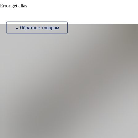
Error get alias
ИзотехПро
← Обратно к товарам