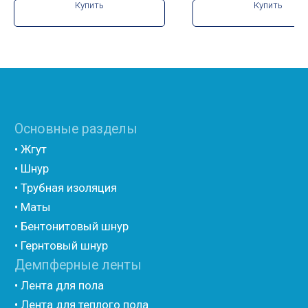
Купить
Купить
лавсаном (теплый дом)
• Полиэтилен с двухсторонним ламинированием AL
фольгой
• Полиэтилен ламинированием лавсаном
(самоклеющийся)
• Полиэтилен ламинированием AL фольгой
(самоклеющийся)
• Вспененный полиэтилен для упаковки НПЭ
• Вспененный полиэтилен рулонный НПЭ
• Подложка под ламинат НПЭ
Мастика и герметик
• Мастика для швов
• Герметик для швов
• Герметик «тёплый шов»
• Rustil
• Korall
• Ecoroom
• Oppa
Другие товары
• Герлен
• Гермит
• Пороизол