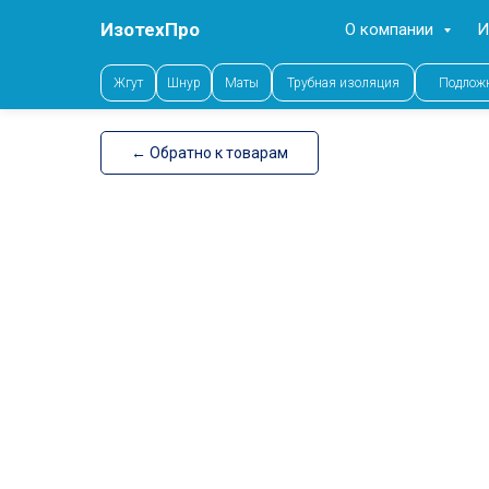
ИзотехПро
О компании
И
Error get alias
Жгут
Шнур
Маты
Трубная изоляция
Подлож
← Обратно к товарам