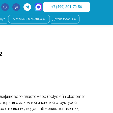
+7 (499) 301-70-56
шнур
Мастика и герметика ⇩
Другие товары ⇩
2
лефинового пластомера (polyolefin plastomer —
атериал с закрытой ячеистой структурой,
ах отопления, водоснабжения, вентиляции,