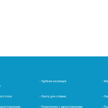
• Трубная изоляция
• М
р
лого пола
• Лента для стяжки
• Л
 односторонним
• Полиэтилен с двухсторонним
• П