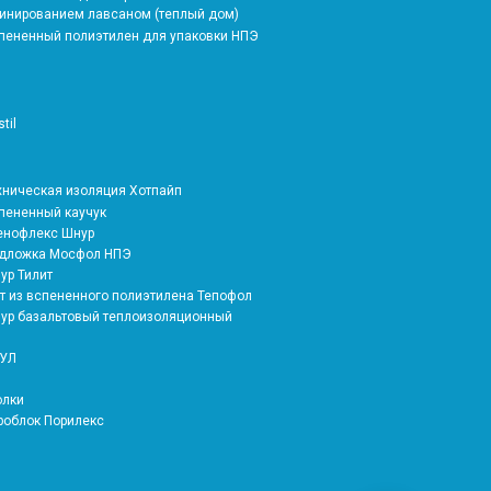
инированием лавсаном (теплый дом)
спененный полиэтилен для упаковки НПЭ
stil
ехническая изоляция Хотпайп
спененный каучук
тенофлекс Шнур
одложка Мосфол НПЭ
ур Тилит
ат из вспененного полиэтилена Тепофол
нур базальтовый теплоизоляционный
СУЛ
олки
вроблок Порилекс