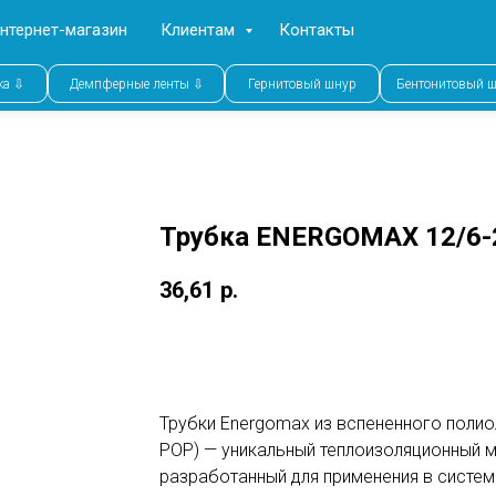
нтернет-магазин
Клиентам
Контакты
ка ⇩
Демпферные ленты ⇩
Гернитовый шнур
Бентонитовый 
Трубка ENERGOMAX 12/6-
36,61
р.
Заказать
Трубки Energomax из вспененного полио
POP) — уникальный теплоизоляционный м
разработанный для применения в систем