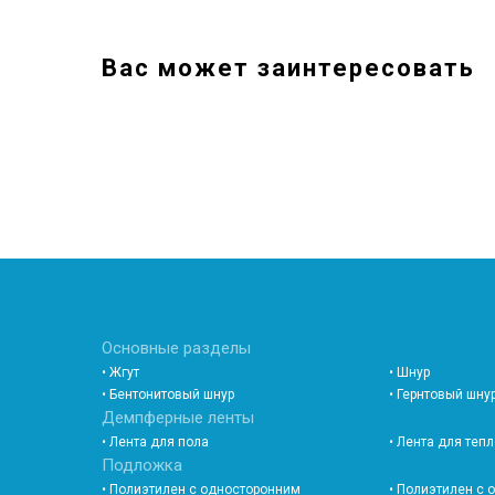
Вас может заинтересовать
Основные разделы
• Жгут
• Шнур
• Бентонитовый шнур
• Гернтовый шну
Демпферные ленты
• Лента для пола
• Лента для теп
Подложка
• Полиэтилен с односторонним
• Полиэтилен с