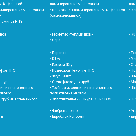
 AL фольгой
ламинированием лавсаном
лам
• В
аминированием лавсаном
• Полиэтилен ламинированием AL фольгой
я)
(самоклеющийся)
 ламинат НПЭ
швов
• Герметик «тёплый шов»
• Ru
• Oppa
• Т
• Пороизол
• K-flex
• В
• Изоком Жгут
• С
офол НПЭ
• Подложка Пенолин НПЭ
• П
• Жгут Тилит
• Шн
шнур
• Стенофлекс для труб
• М
• Ш
ция из вспененного
• Трубная изоляция из вспененного
рилекс
полиэтилена Изотом
• Уплотнительный шнур HOT ROD XL
• П
я труб из вспененного
• Фиброволокно
• Уг
om
• Евроблок Penoterm
• Е