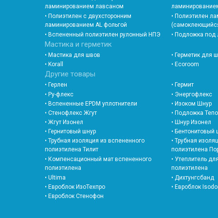
ламинированием лавсаном
ламинированием
• Полиэтилен с двухсторонним
• Полиэтилен л
ламинированием AL фольгой
(самоклеющийс
• Вспененный полиэтилен рулонный НПЭ
• Подложка под
Мастика и герметик
• Мастика для швов
• Герметик для 
• Korall
• Ecoroom
Другие товары
• Герлен
• Гермит
• Ру-флекс
• Энергофлекс
• Вспененные EPDM уплотнители
• Изоком Шнур
• Стенофлекс Жгут
• Подложка Теп
• Жгут Изонел
• Шнур Изонел
• Гернитовый шнур
• Бентонитовый 
• Трубная изоляция из вспененного
• Трубная изоля
полиэтилена Тилит
полиэтилена По
• Компенсационный мат вспененного
• Утеплитель дл
полиэтилена
полиэтилена
• Ultima
• Дихтунгсбанд
• Евроблок ИзоТехпро
• Евроблок Isod
• Евроблок Стенофон