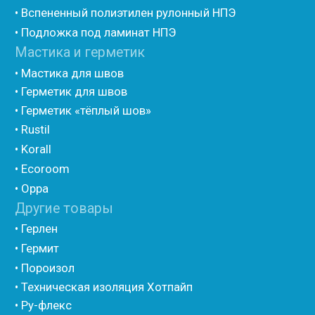
Порилекс
• Трубная изоляция из вспененного полиэтилена
Изотом
• Шнур базальтовый теплоизоляционный
• Компенсационный мат вспененного полиэтилена
• Утеплитель для труб из вспененного полиэтилена
• Уплотнительный шнур HOT ROD XL
• ПСУЛ
• Ultima
• Дихтунгсбанд
• Фиброволокно
• Уголки
• Евроблок ИзоТехпро
• Евроблок Isodom
• Евроблок Penoterm
• Евроблок Порилекс
• Евроблок Стенофон