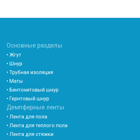
• Полиэтилен с двухсторонним ламинированием AL
фольгой
• Полиэтилен ламинированием лавсаном
(самоклеющийся)
• Полиэтилен ламинированием AL фольгой
(самоклеющийся)
• Вспененный полиэтилен для упаковки НПЭ
• Вспененный полиэтилен рулонный НПЭ
• Подложка под ламинат НПЭ
Мастика и герметик
• Мастика для швов
• Герметик для швов
• Герметик «тёплый шов»
• Rustil
• Korall
• Ecoroom
• Oppa
Другие товары
• Герлен
• Гермит
• Пороизол
• Техническая изоляция Хотпайп
• Ру-флекс