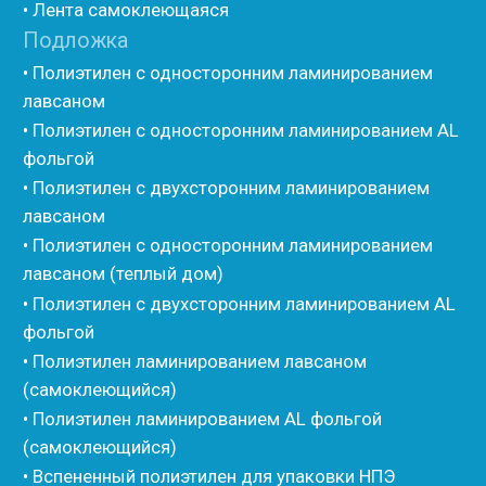
• Энергофлекс
• K-flex
• Вспененный каучук
• Вспененные EPDM уплотнители
• Изоком Шнур
• Изоком Жгут
• Стенофлекс Шнур
• Стенофлекс Жгут
• Подложка Тепофол НПЭ
• Подложка Пенолин НПЭ
• Подложка Мосфол НПЭ
• Жгут Изонел
• Шнур Изонел
• Жгут Тилит
• Шнур Тилит
• Гернитовый шнур
• Бентонитовый шнур
• Стенофлекс для труб
• Мат из вспененного полиэтилена Тепофол
• Трубная изоляция из вспененного полиэтилена
Тилит
• Трубная изоляция из вспененного полиэтилена