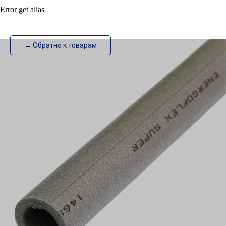
Error get alias
ИзотехПро
← Обратно к товарам