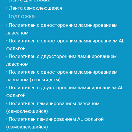
• Ру-флекс
• Энергофлекс
• K-flex
• Вспененный каучук
• Вспененные EPDM уплотнители
• Изоком Шнур
• Изоком Жгут
• Стенофлекс Шнур
• Стенофлекс Жгут
• Подложка Тепофол НПЭ
• Подложка Пенолин НПЭ
• Подложка Мосфол НПЭ
• Жгут Изонел
• Шнур Изонел
• Жгут Тилит
• Шнур Тилит
• Гернитовый шнур
• Бентонитовый шнур
• Стенофлекс для труб
• Мат из вспененного полиэтилена Тепофол
• Трубная изоляция из вспененного полиэтилена
Тилит
• Трубная изоляция из вспененного полиэтилена