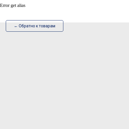
Error get alias
ИзотехПро
← Обратно к товарам