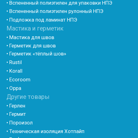
Порилекс
• Трубная изоляция из вспененного полиэтилена
Изотом
• Шнур базальтовый теплоизоляционный
• Компенсационный мат вспененного полиэтилена
• Утеплитель для труб из вспененного полиэтилена
• Уплотнительный шнур HOT ROD XL
• ПСУЛ
• Ultima
• Дихтунгсбанд
• Фиброволокно
• Уголки
• Евроблок ИзоТехпро
• Евроблок Isodom
• Евроблок Penoterm
• Евроблок Порилекс
• Евроблок Стенофон