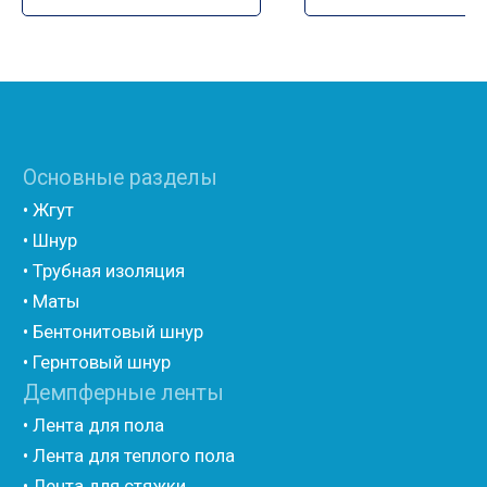
лавсаном (теплый дом)
• Полиэтилен с двухсторонним ламинированием AL
фольгой
• Полиэтилен ламинированием лавсаном
(самоклеющийся)
• Полиэтилен ламинированием AL фольгой
(самоклеющийся)
• Вспененный полиэтилен для упаковки НПЭ
• Вспененный полиэтилен рулонный НПЭ
• Подложка под ламинат НПЭ
Мастика и герметик
• Мастика для швов
• Герметик для швов
• Герметик «тёплый шов»
• Rustil
• Korall
• Ecoroom
• Oppa
Другие товары
• Герлен
• Гермит
• Пороизол
• Техническая изоляция Хотпайп