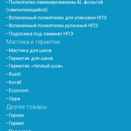
Тилит
• Трубная изоляция из вспененного полиэтилена
Порилекс
• Трубная изоляция из вспененного полиэтилена
Изотом
• Шнур базальтовый теплоизоляционный
• Компенсационный мат вспененного полиэтилена
• Утеплитель для труб из вспененного полиэтилена
• Уплотнительный шнур HOT ROD XL
• ПСУЛ
• Ultima
• Дихтунгсбанд
• Фиброволокно
• Уголки
• Евроблок ИзоТехпро
• Евроблок Isodom
• Евроблок Penoterm
• Евроблок Порилекс
• Евроблок Стенофон