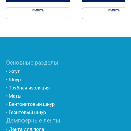
• Полиэтилен с односторонним ламинированием
Купить
Купить
лавсаном (теплый дом)
• Полиэтилен с двухсторонним ламинированием AL
фольгой
• Полиэтилен ламинированием лавсаном
(самоклеющийся)
• Полиэтилен ламинированием AL фольгой
(самоклеющийся)
• Вспененный полиэтилен для упаковки НПЭ
• Вспененный полиэтилен рулонный НПЭ
• Подложка под ламинат НПЭ
Мастика и герметик
• Мастика для швов
• Герметик для швов
• Герметик «тёплый шов»
• Rustil
• Korall
• Ecoroom
• Oppa
Другие товары
• Герлен
• Гермит