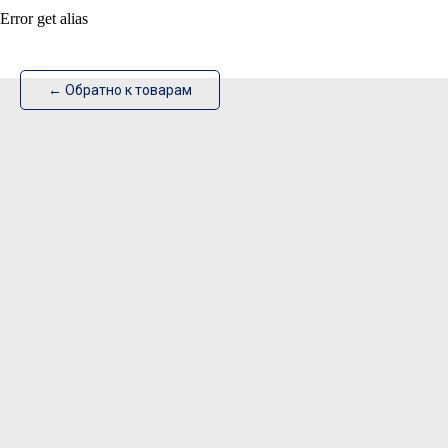
Error get alias
ИзотехПро
← Обратно к товарам