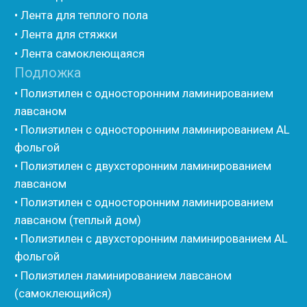
• Пороизол
• Техническая изоляция Хотпайп
• Ру-флекс
• Энергофлекс
• K-flex
• Вспененный каучук
• Вспененные EPDM уплотнители
• Изоком Шнур
• Изоком Жгут
• Стенофлекс Шнур
• Стенофлекс Жгут
• Подложка Тепофол НПЭ
• Подложка Пенолин НПЭ
• Подложка Мосфол НПЭ
• Жгут Изонел
• Шнур Изонел
• Жгут Тилит
• Шнур Тилит
• Гернитовый шнур
• Бентонитовый шнур
• Стенофлекс для труб
• Мат из вспененного полиэтилена Тепофол
• Трубная изоляция из вспененного полиэтилена