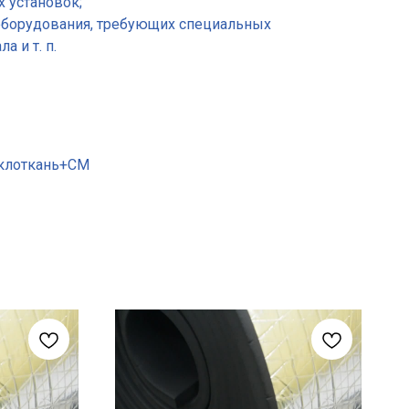
х установок;
оборудования, требующих специальных
 и т. п.
еклоткань+CM