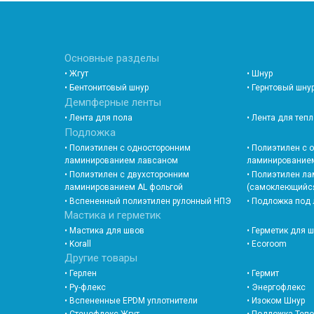
Основные разделы
• Жгут
• Шнур
• Бентонитовый шнур
• Гернтовый шну
Демпферные ленты
• Лента для пола
• Лента для теп
Подложка
• Полиэтилен с односторонним
• Полиэтилен с
ламинированием лавсаном
ламинированием
• Полиэтилен с двухсторонним
• Полиэтилен л
ламинированием AL фольгой
(самоклеющийс
• Вспененный полиэтилен рулонный НПЭ
• Подложка под
Мастика и герметик
• Мастика для швов
• Герметик для 
• Korall
• Ecoroom
Другие товары
• Герлен
• Гермит
• Ру-флекс
• Энергофлекс
• Вспененные EPDM уплотнители
• Изоком Шнур
• Стенофлекс Жгут
• Подложка Теп