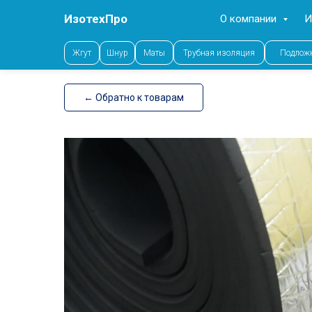
ИзотехПро
О компании
И
Error get alias
Жгут
Шнур
Маты
Трубная изоляция
Подлож
← Обратно к товарам