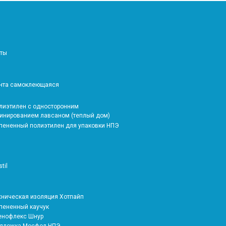
аты
ента самоклеющаяся
олиэтилен с односторонним
инированием лавсаном (теплый дом)
спененный полиэтилен для упаковки НПЭ
stil
ехническая изоляция Хотпайп
спененный каучук
тенофлекс Шнур
одложка Мосфол НПЭ