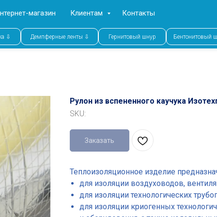
нтернет-магазин
Клиентам
Контакты
ка ⇩
Демпферные ленты ⇩
Гернитовый шнур
Бентонитовый 
Рулон из вспененного каучука Изот
SKU:
Заказать
Теплоизоляционное изделие предназна
для изоляции воздуховодов, вентил
для изоляции технологических трубо
для изоляции криогенных технологи