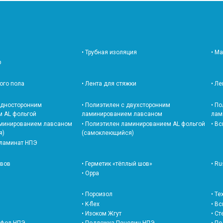
• Трубная изоляция
• М
р
лого пола
• Лента для стяжки
• Л
 односторонним
• Полиэтилен с двухсторонним
• П
 AL фольгой
ламинированием лавсаном
лам
• В
аминированием лавсаном
• Полиэтилен ламинированием AL фольгой
я)
(самоклеющийся)
 ламинат НПЭ
швов
• Герметик «тёплый шов»
• Ru
• Oppa
• Т
• Пороизол
• K-flex
• В
• Изоком Жгут
• С
офол НПЭ
• Подложка Пенолин НПЭ
• П