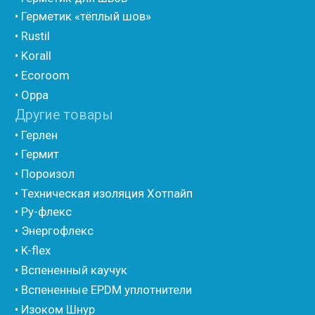
• Утеплитель для труб из вспененного полиэтилена
• Уплотнительный шнур HOT ROD XL
• ПСУЛ
• Ultima
• Дихтунгсбанд
• Фиброволокно
• Уголки
• Евроблок ИзоТехпро
• Евроблок Isodom
• Евроблок Penoterm
• Евроблок Порилекс
• Евроблок Стенофон