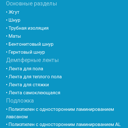
(самоклеющийся)
• Вспененный полиэтилен для упаковки НПЭ
• Вспененный полиэтилен рулонный НПЭ
• Подложка под ламинат НПЭ
Мастика и герметик
• Мастика для швов
• Герметик для швов
• Герметик «тёплый шов»
• Rustil
• Korall
• Ecoroom
• Oppa
Другие товары
• Герлен
• Гермит
• Пороизол
• Техническая изоляция Хотпайп
• Ру-флекс
• Энергофлекс
• K-flex
• Вспененный каучук
• Вспененные EPDM уплотнители
• Изоком Шнур