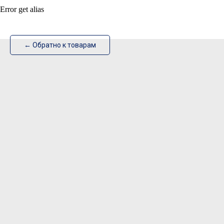
Error get alias
ИзотехПро
← Обратно к товарам