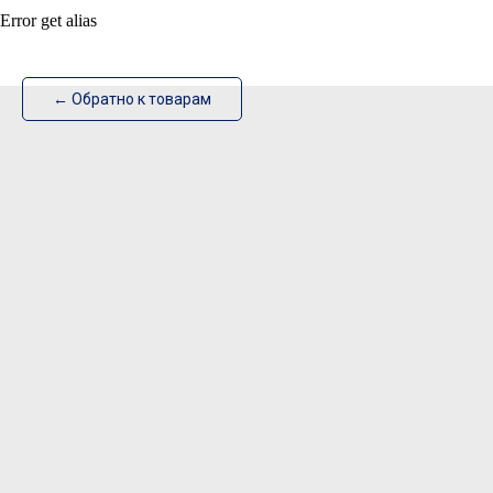
Error get alias
ИзотехПро
← Обратно к товарам