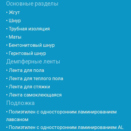
(самоклеющийся)
• Вспененный полиэтилен для упаковки НПЭ
• Вспененный полиэтилен рулонный НПЭ
• Подложка под ламинат НПЭ
Мастика и герметик
• Мастика для швов
• Герметик для швов
• Герметик «тёплый шов»
• Rustil
• Korall
• Ecoroom
• Oppa
Другие товары
• Герлен
• Гермит
• Пороизол
• Техническая изоляция Хотпайп
• Ру-флекс
• Энергофлекс
• K-flex
• Вспененный каучук
• Вспененные EPDM уплотнители
• Изоком Шнур