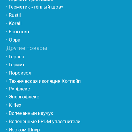
• Утеплитель для труб из вспененного полиэтилена
• Уплотнительный шнур HOT ROD XL
• ПСУЛ
• Ultima
• Дихтунгсбанд
• Фиброволокно
• Уголки
• Евроблок ИзоТехпро
• Евроблок Isodom
• Евроблок Penoterm
• Евроблок Порилекс
• Евроблок Стенофон