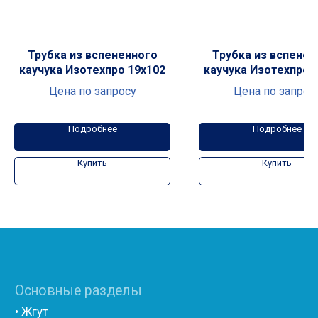
• Бентонитовый шнур
• Гернтовый шнур
Демпферные ленты
• Лента для пола
Трубка из вспененного
Трубка из вспенен
• Лента для теплого пола
каучука Изотехпро 19x102
каучука Изотехпро 
• Лента для стяжки
Цена по запросу
Цена по запрос
• Лента самоклеющаяся
Подложка
• Полиэтилен с односторонним ламинированием
Подробнее
Подробнее
лавсаном
• Полиэтилен с односторонним ламинированием AL
фольгой
Купить
Купить
• Полиэтилен с двухсторонним ламинированием
лавсаном
• Полиэтилен с односторонним ламинированием
лавсаном (теплый дом)
• Полиэтилен с двухсторонним ламинированием AL
фольгой
• Полиэтилен ламинированием лавсаном
(самоклеющийся)
• Полиэтилен ламинированием AL фольгой
(самоклеющийся)
• Вспененный полиэтилен для упаковки НПЭ