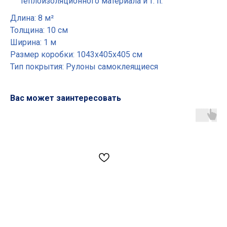
теплоизоляционного материала и т. п.
Длина: 8 м²
Толщина: 10 см
Ширина: 1 м
Размер коробки: 1043х405х405 см
Тип покрытия: Рулоны самоклеящиеся
Вас может заинтересовать
Основные разделы
• Жгут
• Шнур
• Трубная изоляция
• Маты