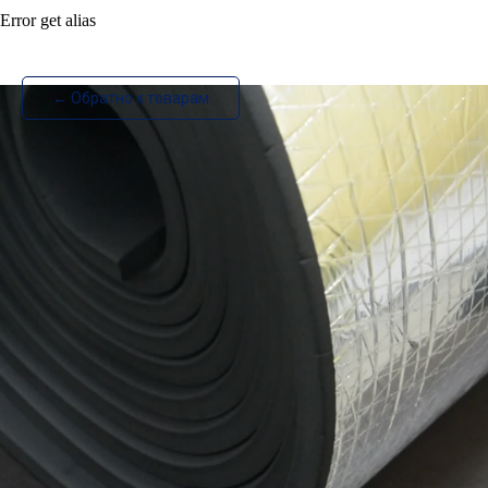
Error get alias
ИзотехПро
← Обратно к товарам