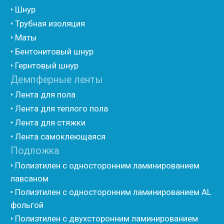
• Вспененный полиэтилен рулонный НПЭ
• Подложка под ламинат НПЭ
Мастика и герметик
• Мастика для швов
• Герметик для швов
• Герметик «тёплый шов»
• Rustil
• Korall
• Ecoroom
• Oppa
Другие товары
• Герлен
• Гермит
• Пороизол
• Техническая изоляция Хотпайп
• Ру-флекс
• Энергофлекс
• K-flex
• Вспененный каучук
• Вспененные EPDM уплотнители
• Изоком Шнур
• Изоком Жгут
• Стенофлекс Шнур