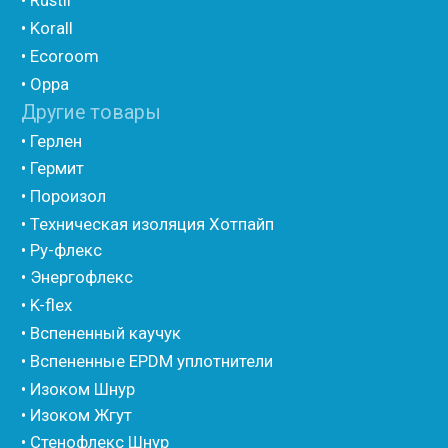
• Уплотнительный шнур HOT ROD XL
• ПСУЛ
• Ultima
• Дихтунгсбанд
• Фиброволокно
• Уголки
• Евроблок ИзоТехпро
• Евроблок Isodom
• Евроблок Penoterm
• Евроблок Порилекс
• Евроблок Стенофон