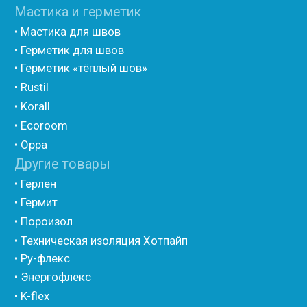
• Шнур базальтовый теплоизоляционный
• Компенсационный мат вспененного полиэтилена
• Утеплитель для труб из вспененного полиэтилена
• Уплотнительный шнур HOT ROD XL
• ПСУЛ
• Ultima
• Дихтунгсбанд
• Фиброволокно
• Уголки
• Евроблок ИзоТехпро
• Евроблок Isodom
• Евроблок Penoterm
• Евроблок Порилекс
• Евроблок Стенофон