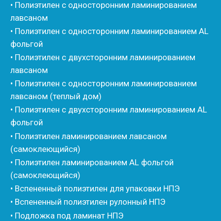
• Вспененный каучук
• Вспененные EPDM уплотнители
• Изоком Шнур
• Изоком Жгут
• Стенофлекс Шнур
• Стенофлекс Жгут
• Подложка Тепофол НПЭ
• Подложка Пенолин НПЭ
• Подложка Мосфол НПЭ
• Жгут Изонел
• Шнур Изонел
• Жгут Тилит
• Шнур Тилит
• Гернитовый шнур
• Бентонитовый шнур
• Стенофлекс для труб
• Мат из вспененного полиэтилена Тепофол
• Трубная изоляция из вспененного полиэтилена
Тилит
• Трубная изоляция из вспененного полиэтилена
Порилекс
• Трубная изоляция из вспененного полиэтилена
Изотом