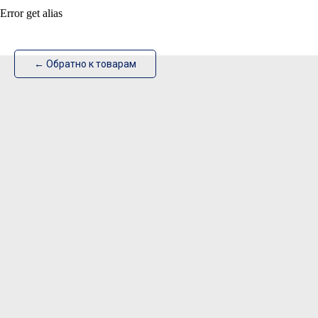
Error get alias
ИзотехПро
← Обратно к товарам