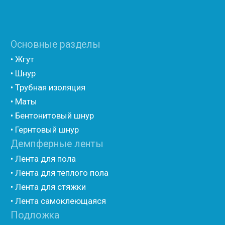
• Полиэтилен ламинированием лавсаном
(самоклеющийся)
• Полиэтилен ламинированием AL фольгой
(самоклеющийся)
• Вспененный полиэтилен для упаковки НПЭ
• Вспененный полиэтилен рулонный НПЭ
• Подложка под ламинат НПЭ
Мастика и герметик
• Мастика для швов
• Герметик для швов
• Герметик «тёплый шов»
• Rustil
• Korall
• Ecoroom
• Oppa
Другие товары
• Герлен
• Гермит
• Пороизол
• Техническая изоляция Хотпайп
• Ру-флекс
• Энергофлекс
• K-flex