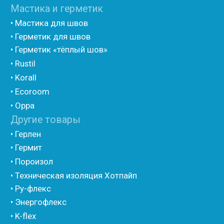
• Шнур базальтовый теплоизоляционный
• Компенсационный мат вспененного полиэтилена
• Утеплитель для труб из вспененного полиэтилена
• Уплотнительный шнур HOT ROD XL
• ПСУЛ
• Ultima
• Дихтунгсбанд
• Фиброволокно
• Уголки
• Евроблок ИзоТехпро
• Евроблок Isodom
• Евроблок Penoterm
• Евроблок Порилекс
• Евроблок Стенофон