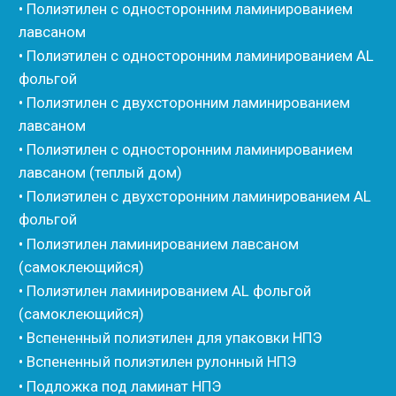
• Вспененный каучук
• Вспененные EPDM уплотнители
• Изоком Шнур
• Изоком Жгут
• Стенофлекс Шнур
• Стенофлекс Жгут
• Подложка Тепофол НПЭ
• Подложка Пенолин НПЭ
• Подложка Мосфол НПЭ
• Жгут Изонел
• Шнур Изонел
• Жгут Тилит
• Шнур Тилит
• Гернитовый шнур
• Бентонитовый шнур
• Стенофлекс для труб
• Мат из вспененного полиэтилена Тепофол
• Трубная изоляция из вспененного полиэтилена
Тилит
• Трубная изоляция из вспененного полиэтилена
Порилекс
• Трубная изоляция из вспененного полиэтилена
Изотом