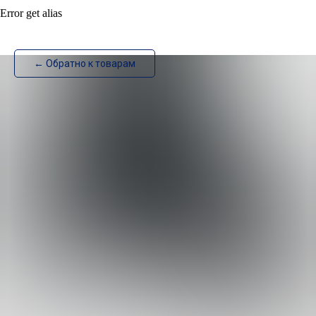
Error get alias
ИзотехПро
← Обратно к товарам