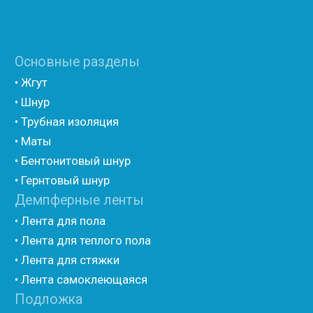
• Полиэтилен ламинированием лавсаном
(самоклеющийся)
• Полиэтилен ламинированием AL фольгой
(самоклеющийся)
• Вспененный полиэтилен для упаковки НПЭ
• Вспененный полиэтилен рулонный НПЭ
• Подложка под ламинат НПЭ
Мастика и герметик
• Мастика для швов
• Герметик для швов
• Герметик «тёплый шов»
• Rustil
• Korall
• Ecoroom
• Oppa
Другие товары
• Герлен
• Гермит
• Пороизол
• Техническая изоляция Хотпайп
• Ру-флекс
• Энергофлекс
• K-flex