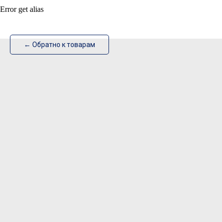
Error get alias
ИзотехПро
← Обратно к товарам