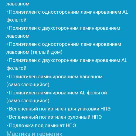
• Вспененные EPDM уплотнители
• Изоком Шнур
• Изоком Жгут
• Стенофлекс Шнур
• Стенофлекс Жгут
• Подложка Тепофол НПЭ
• Подложка Пенолин НПЭ
• Подложка Мосфол НПЭ
• Жгут Изонел
• Шнур Изонел
• Жгут Тилит
• Шнур Тилит
• Гернитовый шнур
• Бентонитовый шнур
• Стенофлекс для труб
• Мат из вспененного полиэтилена Тепофол
• Трубная изоляция из вспененного полиэтилена
Тилит
• Трубная изоляция из вспененного полиэтилена
Порилекс
• Трубная изоляция из вспененного полиэтилена
Изотом