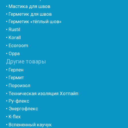
• Шнур базальтовый теплоизоляционный
• Компенсационный мат вспененного полиэтилена
• Утеплитель для труб из вспененного полиэтилена
• Уплотнительный шнур HOT ROD XL
• ПСУЛ
• Ultima
• Дихтунгсбанд
• Фиброволокно
• Уголки
• Евроблок ИзоТехпро
• Евроблок Isodom
• Евроблок Penoterm
• Евроблок Порилекс
• Евроблок Стенофон