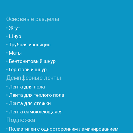
(самоклеющийся)
• Полиэтилен ламинированием AL фольгой
(самоклеющийся)
• Вспененный полиэтилен для упаковки НПЭ
• Вспененный полиэтилен рулонный НПЭ
• Подложка под ламинат НПЭ
Мастика и герметик
• Мастика для швов
• Герметик для швов
• Герметик «тёплый шов»
• Rustil
• Korall
• Ecoroom
• Oppa
Другие товары
• Герлен
• Гермит
• Пороизол
• Техническая изоляция Хотпайп
• Ру-флекс
• Энергофлекс
• K-flex
• Вспененный каучук