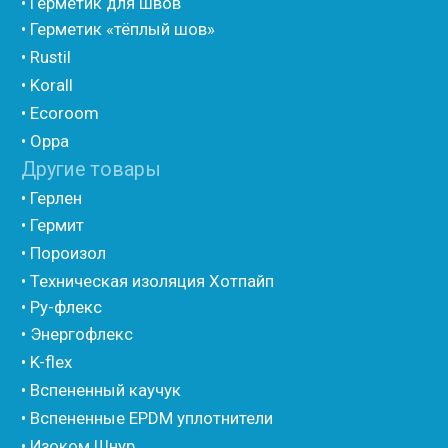
• Утеплитель для труб из вспененного полиэтилена
• Уплотнительный шнур HOT ROD XL
• ПСУЛ
• Ultima
• Дихтунгсбанд
• Фиброволокно
• Уголки
• Евроблок ИзоТехпро
• Евроблок Isodom
• Евроблок Penoterm
• Евроблок Порилекс
• Евроблок Стенофон