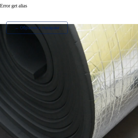
Error get alias
ИзотехПро
← Обратно к товарам