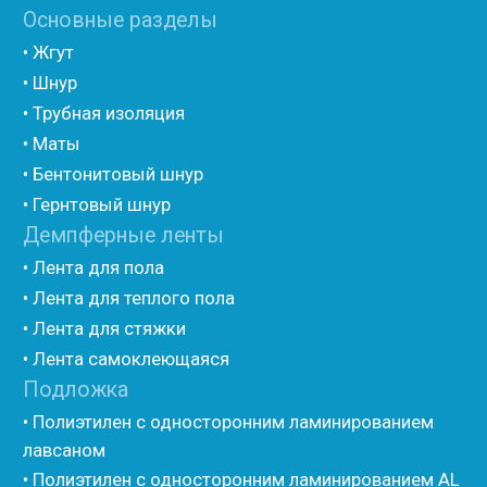
(самоклеющийся)
• Вспененный полиэтилен для упаковки НПЭ
• Вспененный полиэтилен рулонный НПЭ
• Подложка под ламинат НПЭ
Мастика и герметик
• Мастика для швов
• Герметик для швов
• Герметик «тёплый шов»
• Rustil
• Korall
• Ecoroom
• Oppa
Другие товары
• Герлен
• Гермит
• Пороизол
• Техническая изоляция Хотпайп
• Ру-флекс
• Энергофлекс
• K-flex
• Вспененный каучук
• Вспененные EPDM уплотнители
• Изоком Шнур