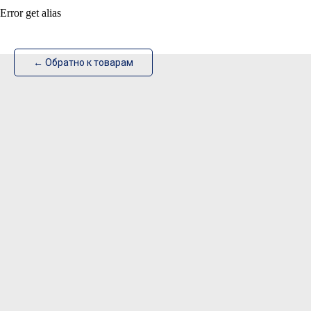
Error get alias
ИзотехПро
← Обратно к товарам