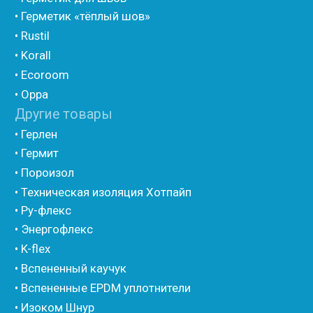
• Утеплитель для труб из вспененного полиэтилена
• Уплотнительный шнур HOT ROD XL
• ПСУЛ
• Ultima
• Дихтунгсбанд
• Фиброволокно
• Уголки
• Евроблок ИзоТехпро
• Евроблок Isodom
• Евроблок Penoterm
• Евроблок Порилекс
• Евроблок Стенофон