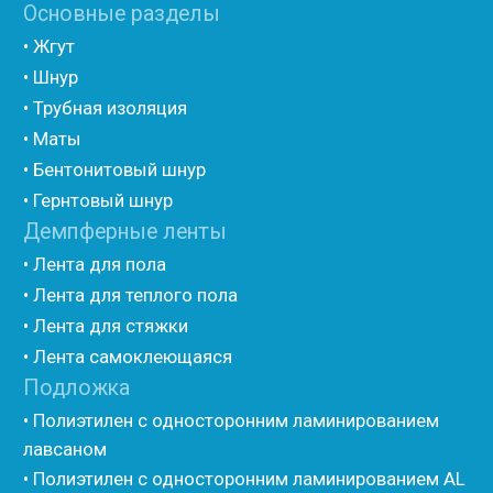
(самоклеющийся)
• Вспененный полиэтилен для упаковки НПЭ
• Вспененный полиэтилен рулонный НПЭ
• Подложка под ламинат НПЭ
Мастика и герметик
• Мастика для швов
• Герметик для швов
• Герметик «тёплый шов»
• Rustil
• Korall
• Ecoroom
• Oppa
Другие товары
• Герлен
• Гермит
• Пороизол
• Техническая изоляция Хотпайп
• Ру-флекс
• Энергофлекс
• K-flex
• Вспененный каучук
• Вспененные EPDM уплотнители
• Изоком Шнур