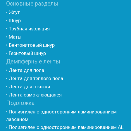
(самоклеющийся)
• Вспененный полиэтилен для упаковки НПЭ
• Вспененный полиэтилен рулонный НПЭ
• Подложка под ламинат НПЭ
Мастика и герметик
• Мастика для швов
• Герметик для швов
• Герметик «тёплый шов»
• Rustil
• Korall
• Ecoroom
• Oppa
Другие товары
• Герлен
• Гермит
• Пороизол
• Техническая изоляция Хотпайп
• Ру-флекс
• Энергофлекс
• K-flex
• Вспененный каучук
• Вспененные EPDM уплотнители
• Изоком Шнур