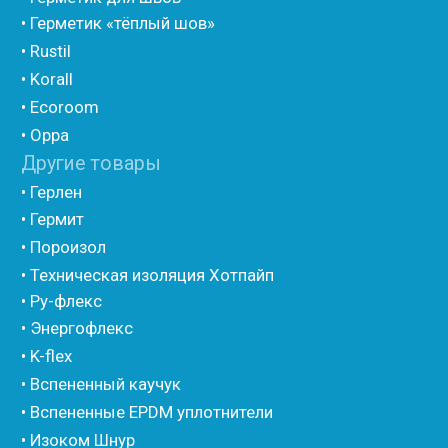
• Утеплитель для труб из вспененного полиэтилена
• Уплотнительный шнур HOT ROD XL
• ПСУЛ
• Ultima
• Дихтунгсбанд
• Фиброволокно
• Уголки
• Евроблок ИзоТехпро
• Евроблок Isodom
• Евроблок Penoterm
• Евроблок Порилекс
• Евроблок Стенофон