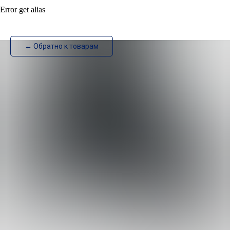
Error get alias
ИзотехПро
← Обратно к товарам