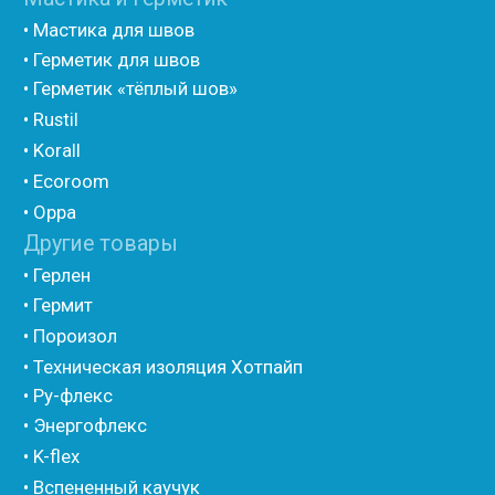
• Шнур базальтовый теплоизоляционный
• Компенсационный мат вспененного полиэтилена
• Утеплитель для труб из вспененного полиэтилена
• Уплотнительный шнур HOT ROD XL
• ПСУЛ
• Ultima
• Дихтунгсбанд
• Фиброволокно
• Уголки
• Евроблок ИзоТехпро
• Евроблок Isodom
• Евроблок Penoterm
• Евроблок Порилекс
• Евроблок Стенофон