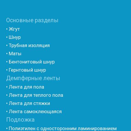
(самоклеющийся)
• Полиэтилен ламинированием AL фольгой
(самоклеющийся)
• Вспененный полиэтилен для упаковки НПЭ
• Вспененный полиэтилен рулонный НПЭ
• Подложка под ламинат НПЭ
Мастика и герметик
• Мастика для швов
• Герметик для швов
• Герметик «тёплый шов»
• Rustil
• Korall
• Ecoroom
• Oppa
Другие товары
• Герлен
• Гермит
• Пороизол
• Техническая изоляция Хотпайп
• Ру-флекс
• Энергофлекс
• K-flex
• Вспененный каучук