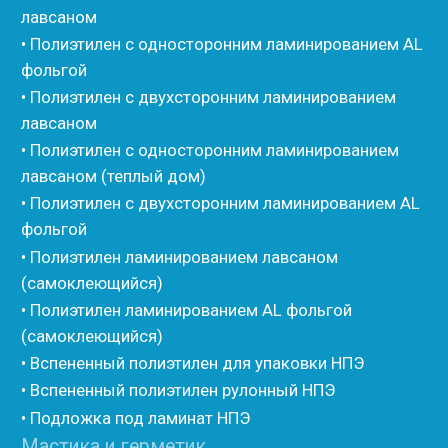
• Вспененные EPDM уплотнители
• Изоком Шнур
• Изоком Жгут
• Стенофлекс Шнур
• Стенофлекс Жгут
• Подложка Тепофол НПЭ
• Подложка Пенолин НПЭ
• Подложка Мосфол НПЭ
• Жгут Изонел
• Шнур Изонел
• Жгут Тилит
• Шнур Тилит
• Гернитовый шнур
• Бентонитовый шнур
• Стенофлекс для труб
• Мат из вспененного полиэтилена Тепофол
• Трубная изоляция из вспененного полиэтилена
Тилит
• Трубная изоляция из вспененного полиэтилена
Порилекс
• Трубная изоляция из вспененного полиэтилена
Изотом