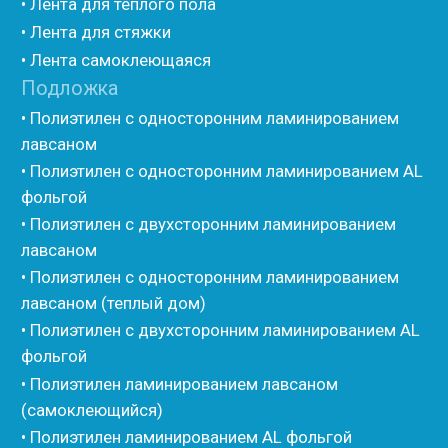
• Изоком Жгут
• Стенофлекс Шнур
• Стенофлекс Жгут
• Подложка Тепофол НПЭ
• Подложка Пенолин НПЭ
• Подложка Мосфол НПЭ
• Жгут Изонел
• Шнур Изонел
• Жгут Тилит
• Шнур Тилит
• Гернитовый шнур
• Бентонитовый шнур
• Стенофлекс для труб
• Мат из вспененного полиэтилена Тепофол
• Трубная изоляция из вспененного полиэтилена
Тилит
• Трубная изоляция из вспененного полиэтилена
Порилекс
• Трубная изоляция из вспененного полиэтилена
Изотом
• Шнур базальтовый теплоизоляционный
• Компенсационный мат вспененного полиэтилена