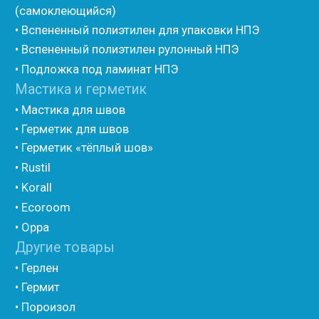
• Утеплитель для труб из вспененного полиэтилена
• Уплотнительный шнур HOT ROD XL
• ПСУЛ
• Ultima
• Дихтунгсбанд
• Фиброволокно
• Уголки
• Евроблок ИзоТехпро
• Евроблок Isodom
• Евроблок Penoterm
• Евроблок Порилекс
• Евроблок Стенофон