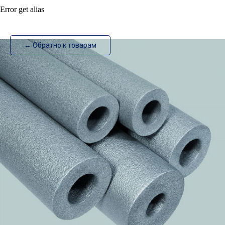
Error get alias
ИзотехПро
← Обратно к товарам