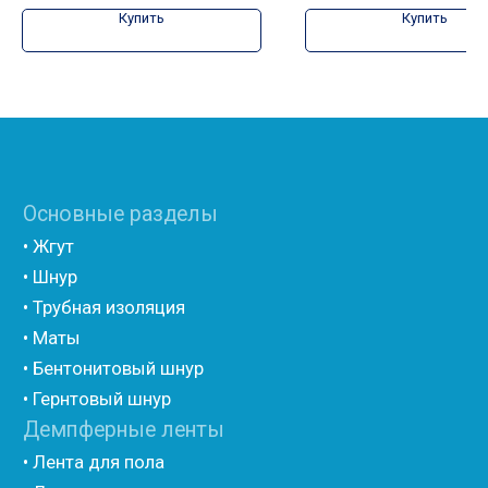
(самоклеющийся)
Купить
Купить
• Вспененный полиэтилен для упаковки НПЭ
• Вспененный полиэтилен рулонный НПЭ
• Подложка под ламинат НПЭ
Мастика и герметик
• Мастика для швов
• Герметик для швов
• Герметик «тёплый шов»
• Rustil
• Korall
• Ecoroom
• Oppa
Другие товары
• Герлен
• Гермит
• Пороизол
• Техническая изоляция Хотпайп
• Ру-флекс
• Энергофлекс
• K-flex
• Вспененный каучук
• Вспененные EPDM уплотнители
• Изоком Шнур