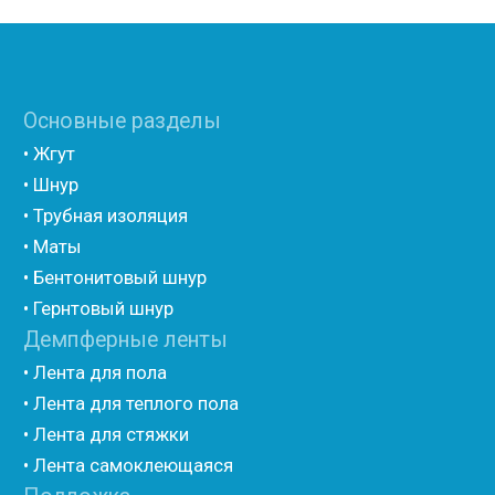
фольгой
• Полиэтилен ламинированием лавсаном
(самоклеющийся)
• Полиэтилен ламинированием AL фольгой
(самоклеющийся)
• Вспененный полиэтилен для упаковки НПЭ
• Вспененный полиэтилен рулонный НПЭ
• Подложка под ламинат НПЭ
Мастика и герметик
• Мастика для швов
• Герметик для швов
• Герметик «тёплый шов»
• Rustil
• Korall
• Ecoroom
• Oppa
Другие товары
• Герлен
• Гермит
• Пороизол
• Техническая изоляция Хотпайп
• Ру-флекс
• Энергофлекс