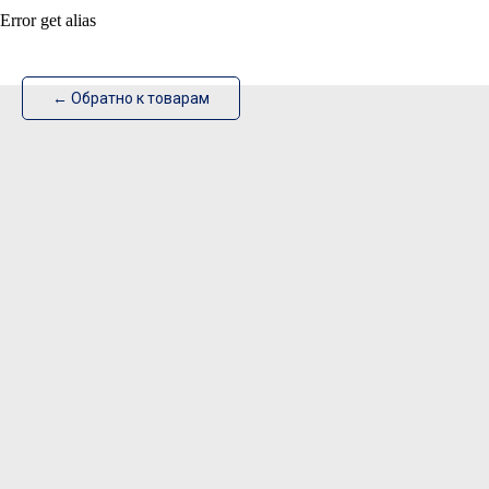
Error get alias
ИзотехПро
← Обратно к товарам