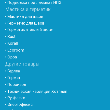
Изотом
• Шнур базальтовый теплоизоляционный
• Компенсационный мат вспененного полиэтилена
• Утеплитель для труб из вспененного полиэтилена
• Уплотнительный шнур HOT ROD XL
• ПСУЛ
• Ultima
• Дихтунгсбанд
• Фиброволокно
• Уголки
• Евроблок ИзоТехпро
• Евроблок Isodom
• Евроблок Penoterm
• Евроблок Порилекс
• Евроблок Стенофон