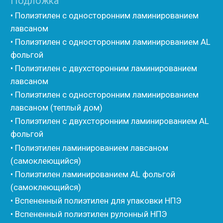
• K-flex
• Вспененный каучук
• Вспененные EPDM уплотнители
• Изоком Шнур
• Изоком Жгут
• Стенофлекс Шнур
• Стенофлекс Жгут
• Подложка Тепофол НПЭ
• Подложка Пенолин НПЭ
• Подложка Мосфол НПЭ
• Жгут Изонел
• Шнур Изонел
• Жгут Тилит
• Шнур Тилит
• Гернитовый шнур
• Бентонитовый шнур
• Стенофлекс для труб
• Мат из вспененного полиэтилена Тепофол
• Трубная изоляция из вспененного полиэтилена
Тилит
• Трубная изоляция из вспененного полиэтилена
Порилекс
• Трубная изоляция из вспененного полиэтилена