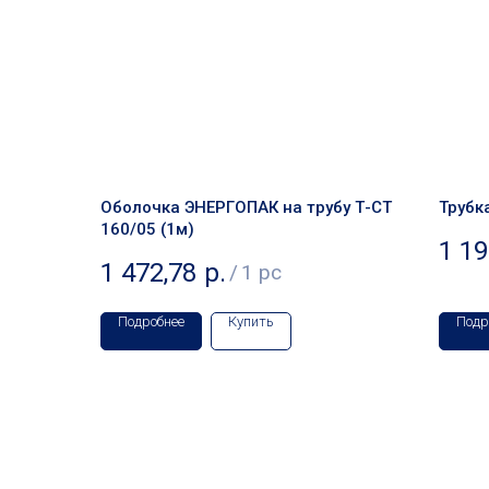
Оболочка ЭНЕРГОПАК на трубу Т-СТ
Трубк
160/05 (1м)
1 19
1 472,78
р.
/
1 pc
Подробнее
Купить
Подр