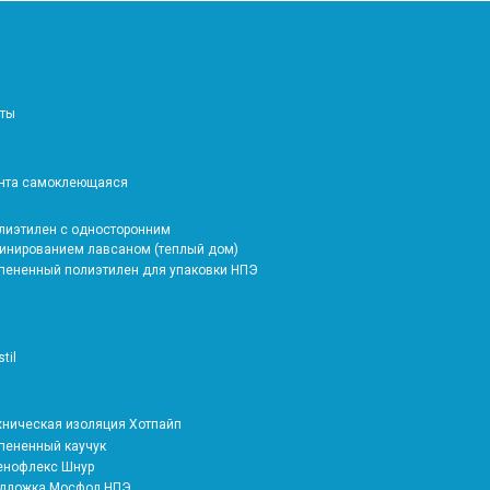
аты
ента самоклеющаяся
олиэтилен с односторонним
инированием лавсаном (теплый дом)
спененный полиэтилен для упаковки НПЭ
stil
ехническая изоляция Хотпайп
спененный каучук
тенофлекс Шнур
одложка Мосфол НПЭ