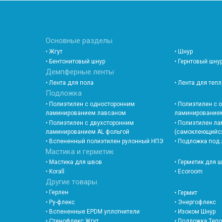
Основные разделы
• Жгут
• Шнур
• Бентонитовый шнур
• Гернтовый шну
Демпферные ленты
• Лента для пола
• Лента для теп
Подложка
• Полиэтилен с односторонним
• Полиэтилен с
ламинированием лавсаном
ламинированием
• Полиэтилен с двухсторонним
• Полиэтилен л
ламинированием AL фольгой
(самоклеющийс
• Вспененный полиэтилен рулонный НПЭ
• Подложка под
Мастика и герметик
• Мастика для швов
• Герметик для 
• Korall
• Ecoroom
Другие товары
• Герлен
• Гермит
• Ру-флекс
• Энергофлекс
• Вспененные EPDM уплотнители
• Изоком Шнур
• Стенофлекс Жгут
• Подложка Теп