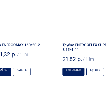
а ENERGOMAX 160/20-2
Трубка ENERGOFLEX SUP
S 15/4-11
1,32
р.
/
1 lm
21,82
р.
/
1 lm
обнее
Купить
Подробнее
Купить