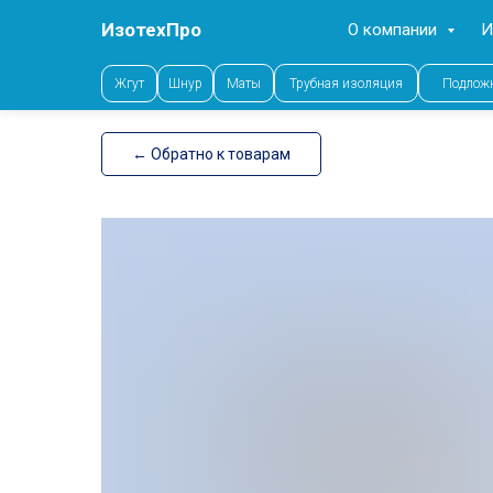
ИзотехПро
О компании
И
Error get alias
Жгут
Шнур
Маты
Трубная изоляция
Подлож
← Обратно к товарам