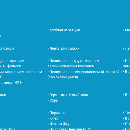
• Трубная изоляция
• М
р
лого пола
• Лента для стяжки
• Л
 односторонним
• Полиэтилен с двухсторонним
• П
 AL фольгой
ламинированием лавсаном
лам
• В
аминированием лавсаном
• Полиэтилен ламинированием AL фольгой
я)
(самоклеющийся)
 ламинат НПЭ
швов
• Герметик «тёплый шов»
• Ru
• Oppa
• Т
• Пороизол
• K-flex
• В
• Изоком Жгут
• С
офол НПЭ
• Подложка Пенолин НПЭ
• П