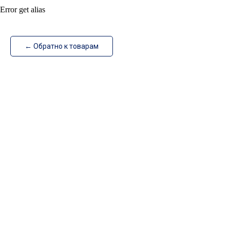
Error get alias
ИзотехПро
← Обратно к товарам