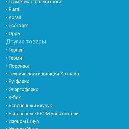
• Трубная изоляция из вспененного полиэтилена
Порилекс
• Трубная изоляция из вспененного полиэтилена
Изотом
• Шнур базальтовый теплоизоляционный
• Компенсационный мат вспененного полиэтилена
• Утеплитель для труб из вспененного полиэтилена
• Уплотнительный шнур HOT ROD XL
• ПСУЛ
• Ultima
• Дихтунгсбанд
• Фиброволокно
• Уголки
• Евроблок ИзоТехпро
• Евроблок Isodom
• Евроблок Penoterm
• Евроблок Порилекс
• Евроблок Стенофон