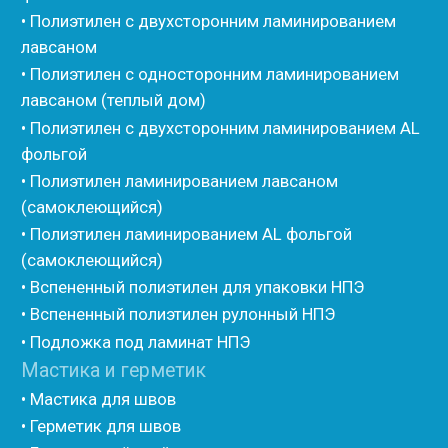
• Ру-флекс
• Энергофлекс
• K-flex
• Вспененный каучук
• Вспененные EPDM уплотнители
• Изоком Шнур
• Изоком Жгут
• Стенофлекс Шнур
• Стенофлекс Жгут
• Подложка Тепофол НПЭ
• Подложка Пенолин НПЭ
• Подложка Мосфол НПЭ
• Жгут Изонел
• Шнур Изонел
• Жгут Тилит
• Шнур Тилит
• Гернитовый шнур
• Бентонитовый шнур
• Стенофлекс для труб
• Мат из вспененного полиэтилена Тепофол
• Трубная изоляция из вспененного полиэтилена
Тилит