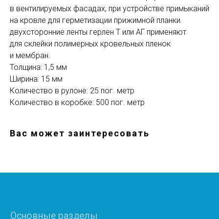
в вентилируемых фасадах, при устройстве примыканий
на кровле для герметизации прижимной планки.
Основные разделы
двухсторонние ленты герлен Т или АГ применяют
• Жгут
для склейки полимерных кровельных пленок
• Шнур
и мембран.
• Трубная изоляция
Толщина: 1,5 мм
• Маты
Ширина: 15 мм
• Бентонитовый шнур
• Гернтовый шнур
Количество в рулоне: 25 пог. метр
Демпферные ленты
Количество в коробке: 500 пог. метр
• Лента для пола
• Лента для теплого пола
• Лента для стяжки
Вас может заинтересовать
• Лента самоклеющаяся
Подложка
• Полиэтилен с односторонним ламинированием
лавсаном
• Полиэтилен с односторонним ламинированием AL
фольгой
• Полиэтилен с двухсторонним ламинированием
лавсаном
• Полиэтилен с односторонним ламинированием