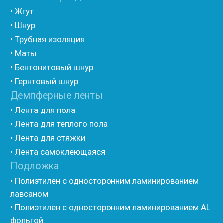
лавсаном (теплый дом)
• Полиэтилен с двухсторонним ламинированием AL
фольгой
• Полиэтилен ламинированием лавсаном
(самоклеющийся)
• Полиэтилен ламинированием AL фольгой
(самоклеющийся)
• Вспененный полиэтилен для упаковки НПЭ
• Вспененный полиэтилен рулонный НПЭ
• Подложка под ламинат НПЭ
Мастика и герметик
• Мастика для швов
• Герметик для швов
• Герметик «тёплый шов»
• Rustil
• Korall
• Ecoroom
• Oppa
Другие товары
• Герлен
• Гермит
• Пороизол
• Техническая изоляция Хотпайп