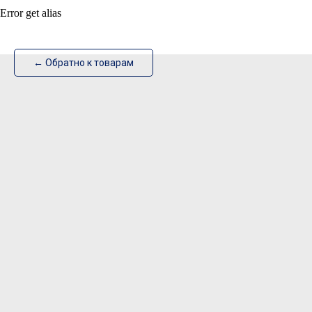
Error get alias
ИзотехПро
← Обратно к товарам