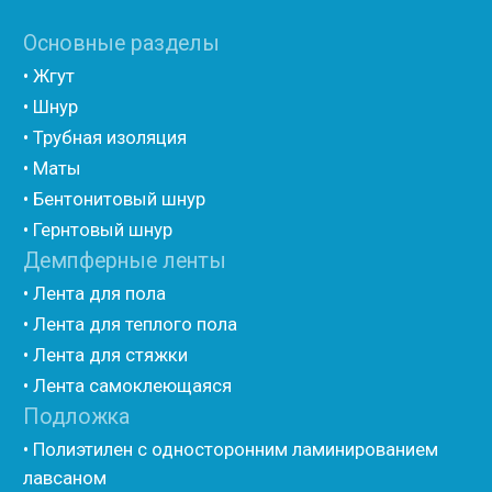
• Полиэтилен ламинированием AL фольгой
(самоклеющийся)
• Вспененный полиэтилен для упаковки НПЭ
• Вспененный полиэтилен рулонный НПЭ
• Подложка под ламинат НПЭ
Мастика и герметик
• Мастика для швов
• Герметик для швов
• Герметик «тёплый шов»
• Rustil
• Korall
• Ecoroom
• Oppa
Другие товары
• Герлен
• Гермит
• Пороизол
• Техническая изоляция Хотпайп
• Ру-флекс
• Энергофлекс
• K-flex
• Вспененный каучук
• Вспененные EPDM уплотнители