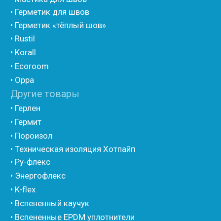
• Компенсационный мат вспененного полиэтилена
• Утеплитель для труб из вспененного полиэтилена
• Уплотнительный шнур HOT ROD XL
• ПСУЛ
• Ultima
• Дихтунгсбанд
• Фиброволокно
• Уголки
• Евроблок ИзоТехпро
• Евроблок Isodom
• Евроблок Penoterm
• Евроблок Порилекс
• Евроблок Стенофон