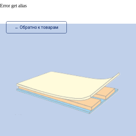
Error get alias
ИзотехПро
← Обратно к товарам