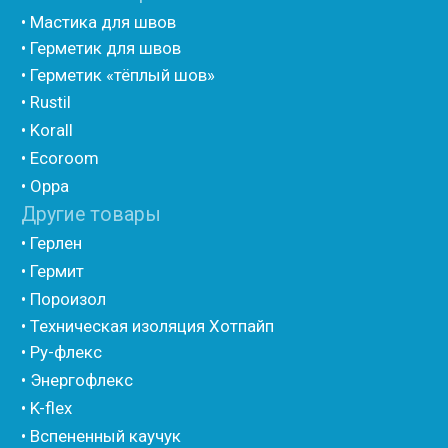
• Шнур базальтовый теплоизоляционный
• Компенсационный мат вспененного полиэтилена
• Утеплитель для труб из вспененного полиэтилена
• Уплотнительный шнур HOT ROD XL
• ПСУЛ
• Ultima
• Дихтунгсбанд
• Фиброволокно
• Уголки
• Евроблок ИзоТехпро
• Евроблок Isodom
• Евроблок Penoterm
• Евроблок Порилекс
• Евроблок Стенофон