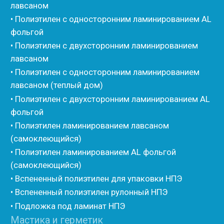
• Вспененные EPDM уплотнители
• Изоком Шнур
• Изоком Жгут
• Стенофлекс Шнур
• Стенофлекс Жгут
• Подложка Тепофол НПЭ
• Подложка Пенолин НПЭ
• Подложка Мосфол НПЭ
• Жгут Изонел
• Шнур Изонел
• Жгут Тилит
• Шнур Тилит
• Гернитовый шнур
• Бентонитовый шнур
• Стенофлекс для труб
• Мат из вспененного полиэтилена Тепофол
• Трубная изоляция из вспененного полиэтилена
Тилит
• Трубная изоляция из вспененного полиэтилена
Порилекс
• Трубная изоляция из вспененного полиэтилена
Изотом