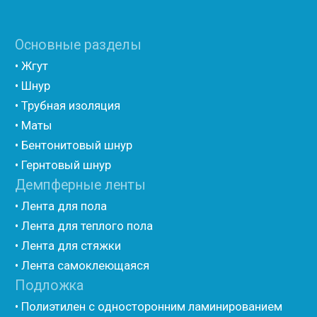
(самоклеющийся)
• Полиэтилен ламинированием AL фольгой
(самоклеющийся)
• Вспененный полиэтилен для упаковки НПЭ
• Вспененный полиэтилен рулонный НПЭ
• Подложка под ламинат НПЭ
Мастика и герметик
• Мастика для швов
• Герметик для швов
• Герметик «тёплый шов»
• Rustil
• Korall
• Ecoroom
• Oppa
Другие товары
• Герлен
• Гермит
• Пороизол
• Техническая изоляция Хотпайп
• Ру-флекс
• Энергофлекс
• K-flex
• Вспененный каучук