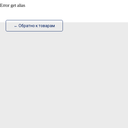
Error get alias
ИзотехПро
← Обратно к товарам