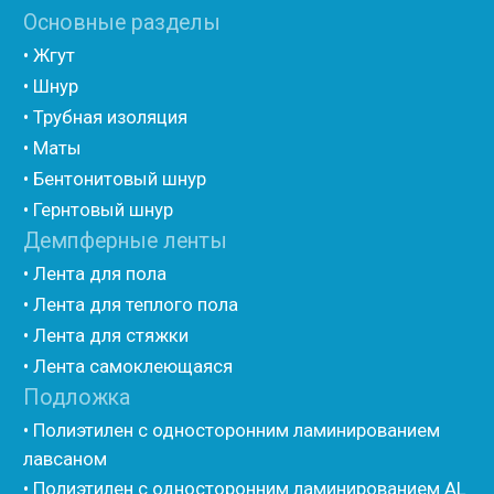
(самоклеющийся)
• Вспененный полиэтилен для упаковки НПЭ
• Вспененный полиэтилен рулонный НПЭ
• Подложка под ламинат НПЭ
Мастика и герметик
• Мастика для швов
• Герметик для швов
• Герметик «тёплый шов»
• Rustil
• Korall
• Ecoroom
• Oppa
Другие товары
• Герлен
• Гермит
• Пороизол
• Техническая изоляция Хотпайп
• Ру-флекс
• Энергофлекс
• K-flex
• Вспененный каучук
• Вспененные EPDM уплотнители