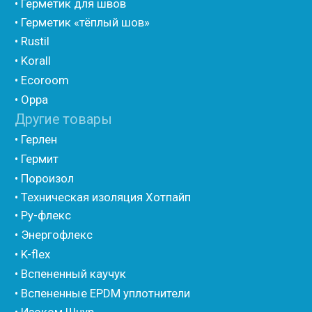
• Утеплитель для труб из вспененного полиэтилена
• Уплотнительный шнур HOT ROD XL
• ПСУЛ
• Ultima
• Дихтунгсбанд
• Фиброволокно
• Уголки
• Евроблок ИзоТехпро
• Евроблок Isodom
• Евроблок Penoterm
• Евроблок Порилекс
• Евроблок Стенофон