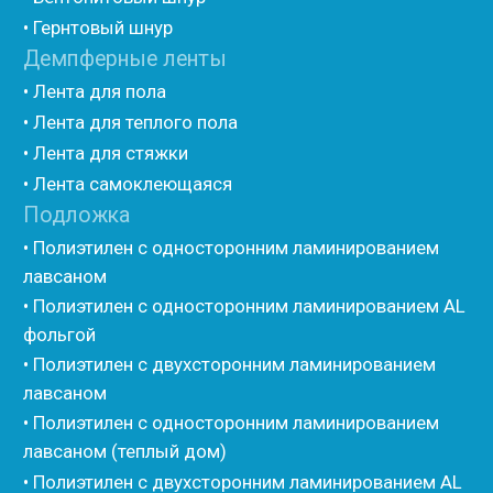
• Герметик для швов
• Герметик «тёплый шов»
• Rustil
• Korall
• Ecoroom
• Oppa
Другие товары
• Герлен
• Гермит
• Пороизол
• Техническая изоляция Хотпайп
• Ру-флекс
• Энергофлекс
• K-flex
• Вспененный каучук
• Вспененные EPDM уплотнители
• Изоком Шнур
• Изоком Жгут
• Стенофлекс Шнур
• Стенофлекс Жгут
• Подложка Тепофол НПЭ
• Подложка Пенолин НПЭ
• Подложка Мосфол НПЭ