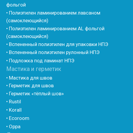
• Жгут Изонел
• Шнур Изонел
• Жгут Тилит
• Шнур Тилит
• Гернитовый шнур
• Бентонитовый шнур
• Стенофлекс для труб
• Мат из вспененного полиэтилена Тепофол
• Трубная изоляция из вспененного полиэтилена
Тилит
• Трубная изоляция из вспененного полиэтилена
Порилекс
• Трубная изоляция из вспененного полиэтилена
Изотом
• Шнур базальтовый теплоизоляционный
• Компенсационный мат вспененного полиэтилена
• Утеплитель для труб из вспененного полиэтилена
• Уплотнительный шнур HOT ROD XL
• ПСУЛ
• Ultima
• Дихтунгсбанд