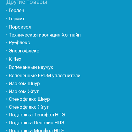
• Фиброволокно
• Уголки
• Евроблок ИзоТехпро
• Евроблок Isodom
• Евроблок Penoterm
• Евроблок Порилекс
• Евроблок Стенофон