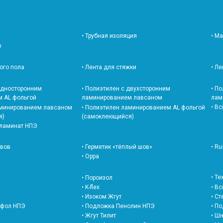
• Трубная изоляция
• М
р
лого пола
• Лента для стяжки
• Л
 односторонним
• Полиэтилен с двухсторонним
• П
 AL фольгой
ламинированием лавсаном
лам
• В
аминированием лавсаном
• Полиэтилен ламинированием AL фольгой
я)
(самоклеющийся)
 ламинат НПЭ
швов
• Герметик «тёплый шов»
• Ru
• Oppa
• Т
• Пороизол
• K-flex
• В
• Изоком Жгут
• С
офол НПЭ
• Подложка Пенолин НПЭ
• П
• Жгут Тилит
• Шн