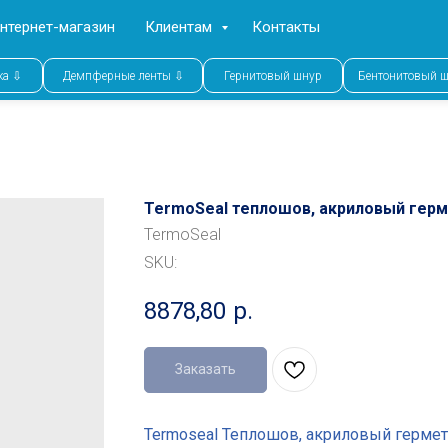
нтернет-магазин
Клиентам
Контакты
ка ⇩
Демпферные ленты ⇩
Гернитовый шнур
Бентонитовый 
TermoSeal теплошов, акриловый герм
TermoSeal
SKU:
8878,80
р.
Заказать
Termoseal Теплошов, акриловый гермет