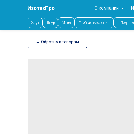
ИзотехПро
О компании
И
Error get alias
Жгут
Шнур
Маты
Трубная изоляция
Подлож
← Обратно к товарам