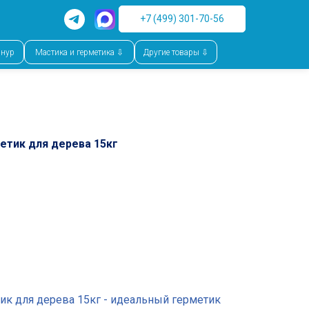
+7 (499) 301-70-56
шнур
Мастика и герметика ⇩
Другие товары ⇩
етик для дерева 15кг
ик для дерева 15кг - идеальный герметик