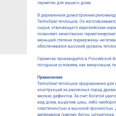
герметик для вашего дома.
В деревянном домостроении рекоменд
TermoSeal-теплошов. Он изготавливает
сырья, отвечающего европейским норма
позволяет качественно герметизироват
меньшей степени подвержены негатив
обеспечивался высокий уровень теплои
Герметик производится в Российской Ф
погодным условиям, как минусовым, т
Применение
TermoSeal-теплошов предназначен для
конструкций из различных пород древес
мелких дефектов. За счет богатой цве
вид дома, выделив швы, либо наоборот
пластичностью и высокой прочностью. 
материалов (кирпич, бетон, штукатурка, п