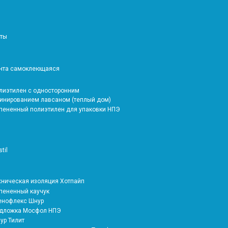
аты
ента самоклеющаяся
олиэтилен с односторонним
инированием лавсаном (теплый дом)
спененный полиэтилен для упаковки НПЭ
stil
ехническая изоляция Хотпайп
спененный каучук
тенофлекс Шнур
одложка Мосфол НПЭ
ур Тилит