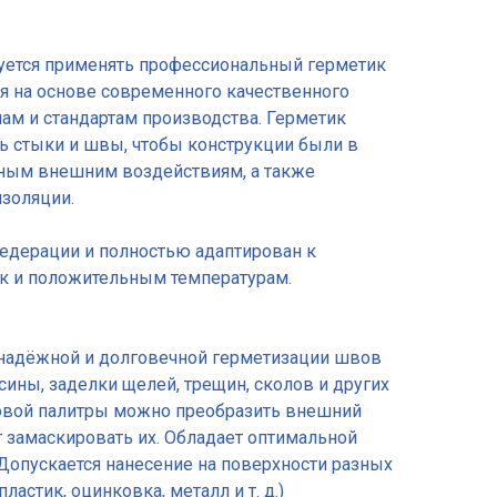
уется применять профессиональный герметик
ся на основе современного качественного
м и стандартам производства. Герметик
ь стыки и швы, чтобы конструкции были в
ным внешним воздействиям, а также
золяции.
едерации и полностью адаптирован к
ак и положительным температурам.
 надёжной и долговечной герметизации швов
ины, заделки щелей, трещин, сколов и других
товой палитры можно преобразить внешний
 замаскировать их. Обладает оптимальной
Допускается нанесение на поверхности разных
ластик, оцинковка, металл и т. д.)