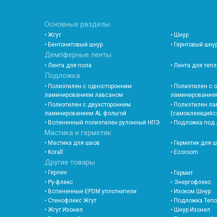
Основные разделы
• Жгут
• Шнур
• Бентонитовый шнур
• Гернтовый шну
Демпферные ленты
• Лента для пола
• Лента для теп
Подложка
• Полиэтилен с односторонним
• Полиэтилен с
ламинированием лавсаном
ламинированием
• Полиэтилен с двухсторонним
• Полиэтилен л
ламинированием AL фольгой
(самоклеющийс
• Вспененный полиэтилен рулонный НПЭ
• Подложка под
Мастика и герметик
• Мастика для швов
• Герметик для 
• Korall
• Ecoroom
Другие товары
• Герлен
• Гермит
• Ру-флекс
• Энергофлекс
• Вспененные EPDM уплотнители
• Изоком Шнур
• Стенофлекс Жгут
• Подложка Теп
• Жгут Изонел
• Шнур Изонел