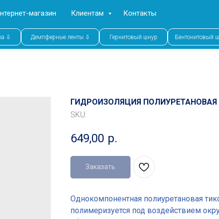
нтернет-магазин
Клиентам
Контакты
ка ⇩
Демпферные ленты ⇩
Гернитовый шнур
Бентонитовый 
ГИДРОИЗОЛЯЦИЯ ПОЛИУРЕТАНОВАЯ 
SKU:
649,00
р.
Заказать
Однокомпонентная полиуретановая тикс
полимеризуется под воздействием окр