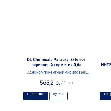
DL Chemicals Paracryl Exterior
акриловый герметик 0,6л
ИНТ
Однокомпонентный акриловый
герметик
565,2
р.
/
1 pc
Подробнее
Купить
Под