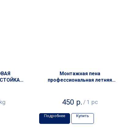
ОВАЯ
Монтажная пена
ОСТОЙКАЯ
профессиональная летняя
X-5
VASmann summer 65+
450
р.
kg
/
1 pc
Подробнее
Купить