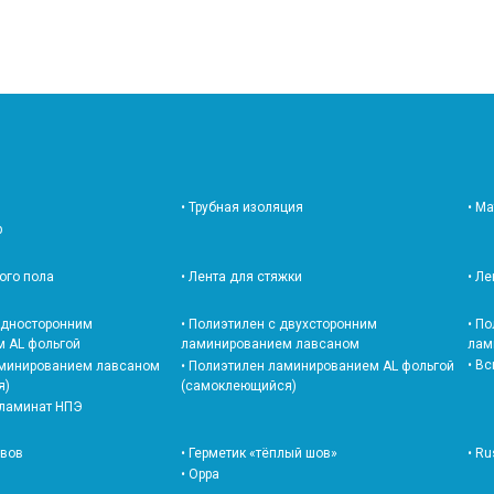
• Трубная изоляция
• М
р
лого пола
• Лента для стяжки
• Л
 односторонним
• Полиэтилен с двухсторонним
• П
 AL фольгой
ламинированием лавсаном
лам
• В
аминированием лавсаном
• Полиэтилен ламинированием AL фольгой
я)
(самоклеющийся)
 ламинат НПЭ
швов
• Герметик «тёплый шов»
• Ru
• Oppa