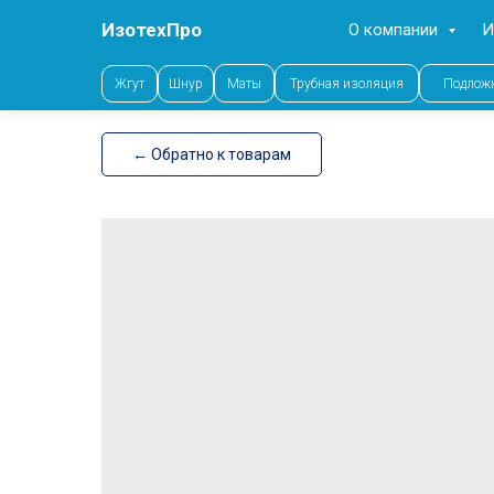
ИзотехПро
О компании
И
Error get alias
Жгут
Шнур
Маты
Трубная изоляция
Подлож
← Обратно к товарам