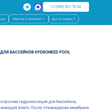
+7 (499) 301-70-56
шнур
Мастика и герметика ⇩
Другие товары ⇩
ДЛЯ БАССЕЙНОВ HYDRONEED POOL
отропная гидроизоляция для бассейнов,
ужающей влаги. После отверждения мембрана