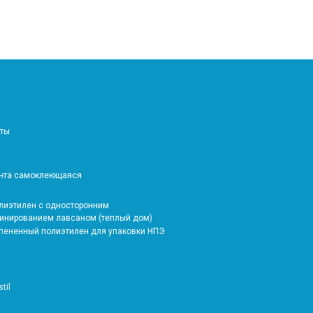
аты
ента самоклеющаяся
олиэтилен с односторонним
инированием лавсаном (теплый дом)
спененный полиэтилен для упаковки НПЭ
stil