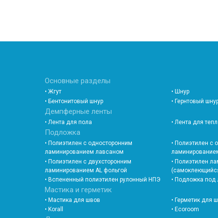
Основные разделы
• Жгут
• Шнур
• Бентонитовый шнур
• Гернтовый шну
Демпферные ленты
• Лента для пола
• Лента для теп
Подложка
• Полиэтилен с односторонним
• Полиэтилен с
ламинированием лавсаном
ламинированием
• Полиэтилен с двухсторонним
• Полиэтилен л
ламинированием AL фольгой
(самоклеющийс
• Вспененный полиэтилен рулонный НПЭ
• Подложка под
Мастика и герметик
• Мастика для швов
• Герметик для 
• Korall
• Ecoroom