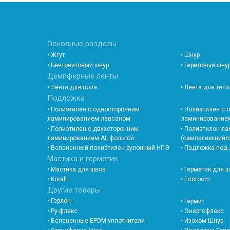
Основные разделы
• Жгут
• Шнур
• Бентонитовый шнур
• Гернтовый шну
Демпферные ленты
• Лента для пола
• Лента для теп
Подложка
• Полиэтилен с односторонним
• Полиэтилен с
ламинированием лавсаном
ламинированием
• Полиэтилен с двухсторонним
• Полиэтилен л
ламинированием AL фольгой
(самоклеющийс
• Вспененный полиэтилен рулонный НПЭ
• Подложка под
Мастика и герметик
• Мастика для швов
• Герметик для 
• Korall
• Ecoroom
Другие товары
• Герлен
• Гермит
• Ру-флекс
• Энергофлекс
• Вспененные EPDM уплотнители
• Изоком Шнур