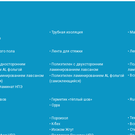
• Трубная изоляция
• М
р
лого пола
• Лента для стяжки
• Л
 односторонним
• Полиэтилен с двухсторонним
• П
 AL фольгой
ламинированием лавсаном
лам
• В
аминированием лавсаном
• Полиэтилен ламинированием AL фольгой
я)
(самоклеющийся)
 ламинат НПЭ
швов
• Герметик «тёплый шов»
• Ru
• Oppa
• Т
• Пороизол
• K-flex
• В
• Изоком Жгут
• С