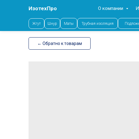
ИзотехПро
О компании
И
Error get alias
Жгут
Шнур
Маты
Трубная изоляция
Подлож
← Обратно к товарам