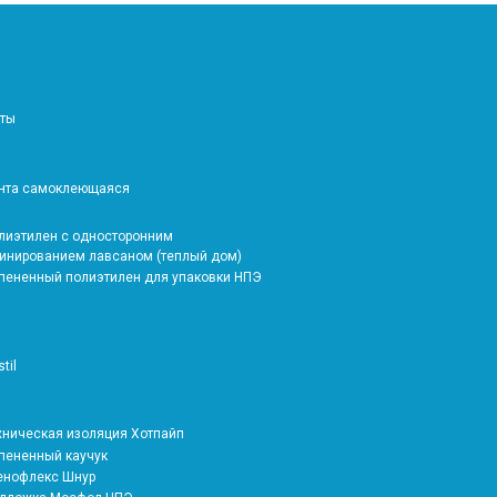
аты
ента самоклеющаяся
олиэтилен с односторонним
инированием лавсаном (теплый дом)
спененный полиэтилен для упаковки НПЭ
stil
ехническая изоляция Хотпайп
спененный каучук
тенофлекс Шнур