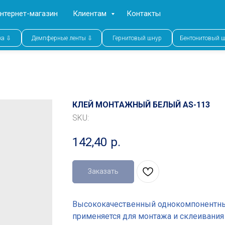
нтернет-магазин
Клиентам
Контакты
ка ⇩
Демпферные ленты ⇩
Гернитовый шнур
Бентонитовый 
КЛЕЙ МОНТАЖНЫЙ БЕЛЫЙ AS-113
SKU:
142,40
р.
Заказать
Высококачественный однокомпонентный
применяется для монтажа и склеивания 