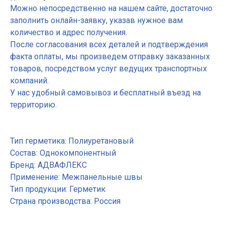
Можно непосредственно на нашем сайте, достаточно
заполнить онлайн-заявку, указав нужное вам
количество и адрес получения.
Основные разделы
После согласования всех деталей и подтверждения
• Жгут
• Шнур
факта оплаты, мы произведем отправку заказанных
• Трубная изоляция
товаров, посредством услуг ведущих транспортных
• Маты
компаний.
• Бентонитовый шнур
У нас удобный самовывоз и бесплатный въезд на
• Гернтовый шнур
территорию.
Демпферные ленты
• Лента для пола
• Лента для теплого пола
• Лента для стяжки
Тип герметика: Полиуретановый
• Лента самоклеющаяся
Состав: Однокомпонентный
Подложка
Бренд: АДВАФЛЕКС
• Полиэтилен с односторонним ламинированием
лавсаном
Применение: Межпанельные швы
• Полиэтилен с односторонним ламинированием AL
Тип продукции: Герметик
фольгой
Страна производства: Россия
• Полиэтилен с двухсторонним ламинированием
лавсаном
• Полиэтилен с односторонним ламинированием