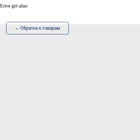
Error get alias
ИзотехПро
← Обратно к товарам