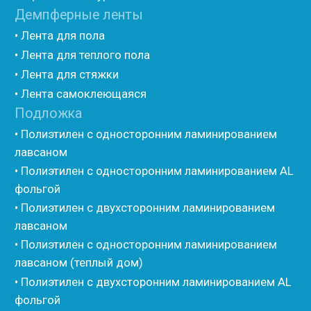
• Трубная изоляция из вспененного полиэтилена
Порилекс
• Трубная изоляция из вспененного полиэтилена
Изотом
• Шнур базальтовый теплоизоляционный
• Компенсационный мат вспененного полиэтилена
• Утеплитель для труб из вспененного полиэтилена
• Уплотнительный шнур HOT ROD XL
• ПСУЛ
• Ultima
• Дихтунгсбанд
• Фиброволокно
• Уголки
• Евроблок ИзоТехпро
• Евроблок Isodom
• Евроблок Penoterm
• Евроблок Порилекс
• Евроблок Стенофон