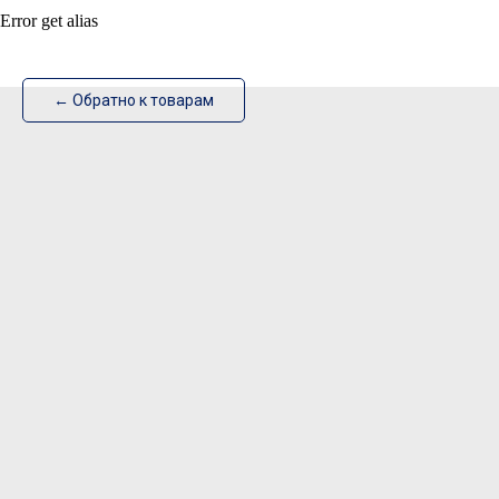
Error get alias
ИзотехПро
← Обратно к товарам