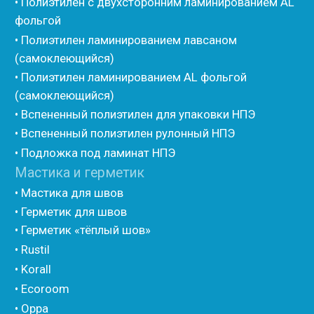
• Стенофлекс для труб
• Мат из вспененного полиэтилена Тепофол
• Трубная изоляция из вспененного полиэтилена
Тилит
• Трубная изоляция из вспененного полиэтилена
Порилекс
• Трубная изоляция из вспененного полиэтилена
Изотом
• Шнур базальтовый теплоизоляционный
• Компенсационный мат вспененного полиэтилена
• Утеплитель для труб из вспененного полиэтилена
• Уплотнительный шнур HOT ROD XL
• ПСУЛ
• Ultima
• Дихтунгсбанд
• Фиброволокно
• Уголки
• Евроблок ИзоТехпро
• Евроблок Isodom
• Евроблок Penoterm
• Евроблок Порилекс
• Евроблок Стенофон