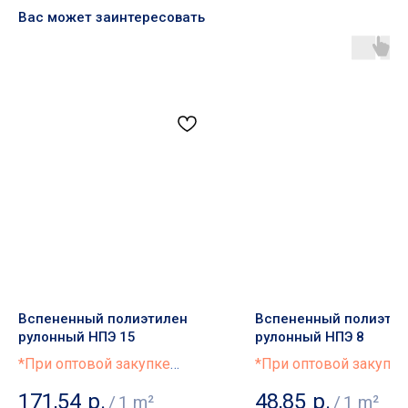
Вас может заинтересовать
Основные разделы
• Жгут
• Шнур
• Трубная изоляция
• Маты
• Бентонитовый шнур
• Гернтовый шнур
Демпферные ленты
• Лента для пола
• Лента для теплого пола
Вспененный полиэтилен
Вспененный полиэти
• Лента для стяжки
рулонный НПЭ 15
рулонный НПЭ 8
• Лента самоклеющаяся
*При оптовой закупке
*При оптовой закупке
Подложка
предоставляется скидка
предоставляется скид
• Полиэтилен с односторонним ламинированием
171,54
р.
48,85
р.
/
1 m²
/
1 m²
лавсаном