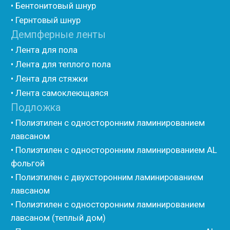
Другие товары
• Герлен
• Гермит
• Пороизол
• Техническая изоляция Хотпайп
• Ру-флекс
• Энергофлекс
• K-flex
• Вспененный каучук
• Вспененные EPDM уплотнители
• Изоком Шнур
• Изоком Жгут
• Стенофлекс Шнур
• Стенофлекс Жгут
• Подложка Тепофол НПЭ
• Подложка Пенолин НПЭ
• Подложка Мосфол НПЭ
• Жгут Изонел
• Шнур Изонел
• Жгут Тилит
• Шнур Тилит
• Гернитовый шнур
• Бентонитовый шнур