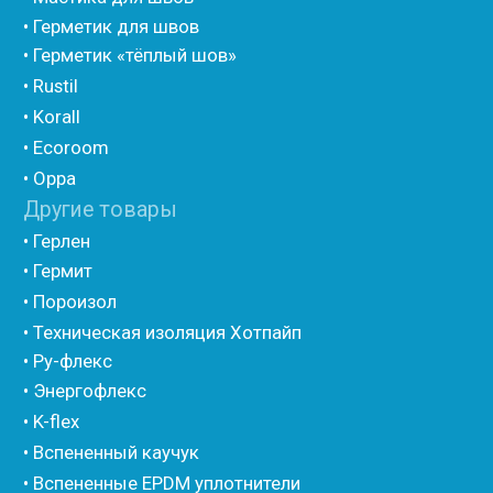
• Компенсационный мат вспененного полиэтилена
• Утеплитель для труб из вспененного полиэтилена
• Уплотнительный шнур HOT ROD XL
• ПСУЛ
• Ultima
• Дихтунгсбанд
• Фиброволокно
• Уголки
• Евроблок ИзоТехпро
• Евроблок Isodom
• Евроблок Penoterm
• Евроблок Порилекс
• Евроблок Стенофон