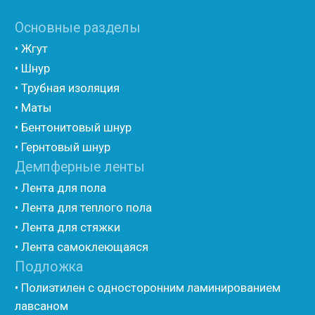
• Полиэтилен ламинированием AL фольгой
(самоклеющийся)
• Вспененный полиэтилен для упаковки НПЭ
• Вспененный полиэтилен рулонный НПЭ
• Подложка под ламинат НПЭ
Мастика и герметик
• Мастика для швов
• Герметик для швов
• Герметик «тёплый шов»
• Rustil
• Korall
• Ecoroom
• Oppa
Другие товары
• Герлен
• Гермит
• Пороизол
• Техническая изоляция Хотпайп
• Ру-флекс
• Энергофлекс
• K-flex
• Вспененный каучук
• Вспененные EPDM уплотнители