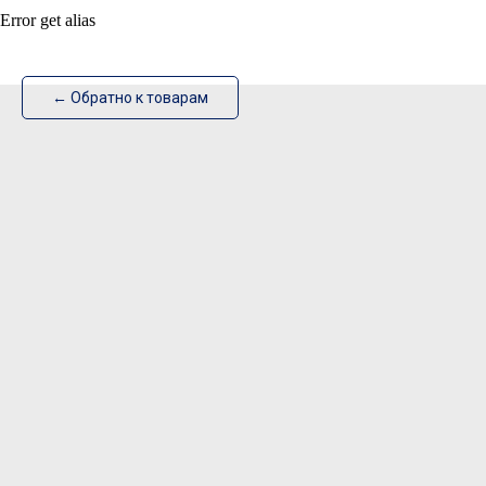
Error get alias
ИзотехПро
← Обратно к товарам