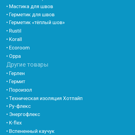
• Шнур базальтовый теплоизоляционный
• Компенсационный мат вспененного полиэтилена
• Утеплитель для труб из вспененного полиэтилена
• Уплотнительный шнур HOT ROD XL
• ПСУЛ
• Ultima
• Дихтунгсбанд
• Фиброволокно
• Уголки
• Евроблок ИзоТехпро
• Евроблок Isodom
• Евроблок Penoterm
• Евроблок Порилекс
• Евроблок Стенофон