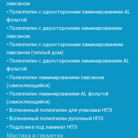
• Вспененные EPDM уплотнители
• Изоком Шнур
• Изоком Жгут
• Стенофлекс Шнур
• Стенофлекс Жгут
• Подложка Тепофол НПЭ
• Подложка Пенолин НПЭ
• Подложка Мосфол НПЭ
• Жгут Изонел
• Шнур Изонел
• Жгут Тилит
• Шнур Тилит
• Гернитовый шнур
• Бентонитовый шнур
• Стенофлекс для труб
• Мат из вспененного полиэтилена Тепофол
• Трубная изоляция из вспененного полиэтилена
Тилит
• Трубная изоляция из вспененного полиэтилена
Порилекс
• Трубная изоляция из вспененного полиэтилена
Изотом