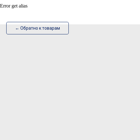
Error get alias
ИзотехПро
← Обратно к товарам