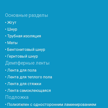
(самоклеющийся)
• Полиэтилен ламинированием AL фольгой
(самоклеющийся)
• Вспененный полиэтилен для упаковки НПЭ
• Вспененный полиэтилен рулонный НПЭ
• Подложка под ламинат НПЭ
Мастика и герметик
• Мастика для швов
• Герметик для швов
• Герметик «тёплый шов»
• Rustil
• Korall
• Ecoroom
• Oppa
Другие товары
• Герлен
• Гермит
• Пороизол
• Техническая изоляция Хотпайп
• Ру-флекс
• Энергофлекс
• K-flex
• Вспененный каучук