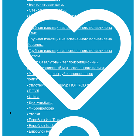
• Бентонитовый шнур
• Стенофлекс для труб
• Мат из вспененного полиэтилена Тепофол
• Трубная изоляция из вспененного полиэтилена
Тилит
• Трубная изоляция из вспененного полиэтилена
Порилекс
• Трубная изоляция из вспененного полиэтилена
Изотом
• Шнур базальтовый теплоизоляционный
• Компенсационный мат вспененного полиэтилена
• Утеплитель для труб из вспененного
полиэтилена
• Уплотнительный шнур HOT ROD XL
• ПСУЛ
• Ultima
• Дихтунгсбанд
• Фиброволокно
• Уголки
• Евроблок ИзоТехпро
• Евроблок Isodom
• Евроблок Penoterm