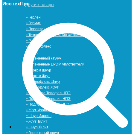
ИзотехПро
Другие товары
• Герлен
• Гермит
• Пороизол
• Техническая изоляция Хотпайп
• Ру-флекс
• Энергофлекс
• K-flex
• Вспененный каучук
• Вспененные EPDM уплотнители
• Изоком Шнур
• Изоком Жгут
• Стенофлекс Шнур
• Стенофлекс Жгут
• Подложка Тепофол НПЭ
• Подложка Пенолин НПЭ
• Подложка Мосфол НПЭ
• Жгут Изонел
• Шнур Изонел
• Жгут Тилит
• Шнур Тилит
• Гернитовый шнур