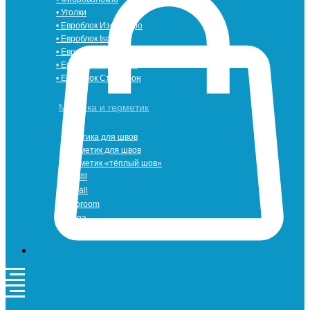
• Уголки
• Евроблок ИзоТехпро
• Евроблок Isodom
• Евроблок Penoterm
• Евроблок Порилекс
• Евроблок Стенофон
Мастика и герметик
• Мастика для швов
• Герметик для швов
• Герметик «тёплый шов»
• Rustil
• Korall
• Ecoroom
• Oppa