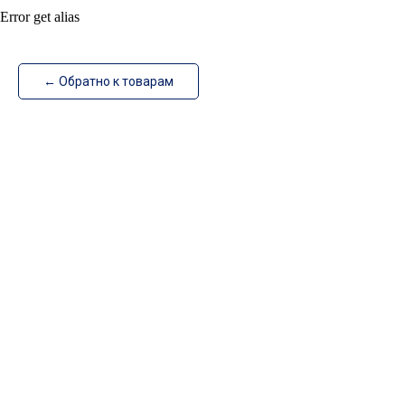
Error get alias
ИзотехПро
← Обратно к товарам