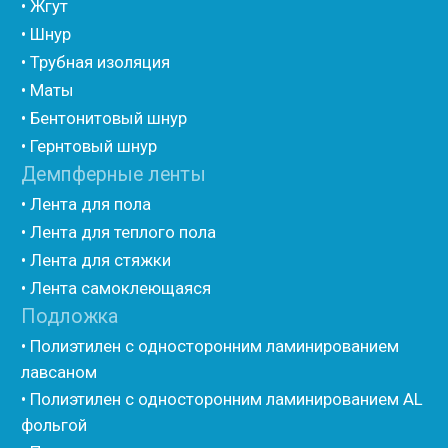
• Полиэтилен с двухсторонним ламинированием AL
фольгой
• Полиэтилен ламинированием лавсаном
(самоклеющийся)
• Полиэтилен ламинированием AL фольгой
(самоклеющийся)
• Вспененный полиэтилен для упаковки НПЭ
• Вспененный полиэтилен рулонный НПЭ
• Подложка под ламинат НПЭ
Мастика и герметик
• Мастика для швов
• Герметик для швов
• Герметик «тёплый шов»
• Rustil
• Korall
• Ecoroom
• Oppa
Другие товары
• Герлен
• Гермит
• Пороизол
• Техническая изоляция Хотпайп
• Ру-флекс