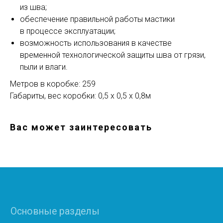
из шва;
обеспечение правильной работы мастики
Основные разделы
в процессе эксплуатации;
• Жгут
возможность использования в качестве
• Шнур
временной технологической защиты шва от грязи,
• Трубная изоляция
• Маты
пыли и влаги.
• Бентонитовый шнур
Метров в коробке: 259
• Гернтовый шнур
Демпферные ленты
Габариты, вес коробки: 0,5 х 0,5 х 0,8м
• Лента для пола
• Лента для теплого пола
• Лента для стяжки
Вас может заинтересовать
• Лента самоклеющаяся
Подложка
• Полиэтилен с односторонним ламинированием
лавсаном
• Полиэтилен с односторонним ламинированием AL
фольгой
• Полиэтилен с двухсторонним ламинированием
лавсаном
• Полиэтилен с односторонним ламинированием
лавсаном (теплый дом)