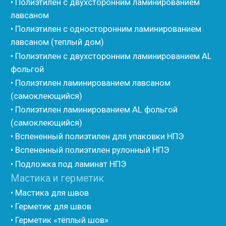
• Энергофлекс
• K-flex
• Вспененный каучук
• Вспененные EPDM уплотнители
• Изоком Шнур
• Изоком Жгут
• Стенофлекс Шнур
• Стенофлекс Жгут
• Подложка Тепофол НПЭ
• Подложка Пенолин НПЭ
• Подложка Мосфол НПЭ
• Жгут Изонел
• Шнур Изонел
• Жгут Тилит
• Шнур Тилит
• Гернитовый шнур
• Бентонитовый шнур
• Стенофлекс для труб
• Мат из вспененного полиэтилена Тепофол
• Трубная изоляция из вспененного полиэтилена
Тилит
• Трубная изоляция из вспененного полиэтилена