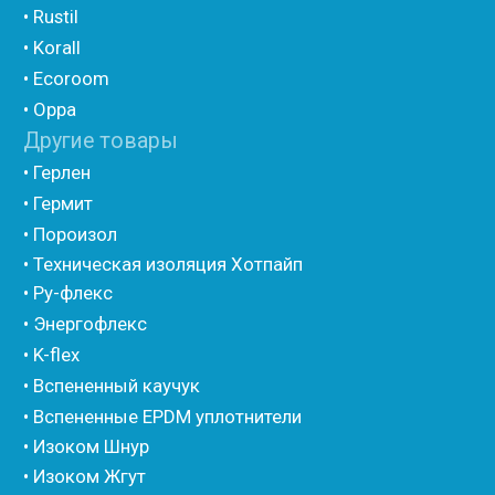
Порилекс
• Трубная изоляция из вспененного полиэтилена
Изотом
• Шнур базальтовый теплоизоляционный
• Компенсационный мат вспененного полиэтилена
• Утеплитель для труб из вспененного полиэтилена
• Уплотнительный шнур HOT ROD XL
• ПСУЛ
• Ultima
• Дихтунгсбанд
• Фиброволокно
• Уголки
• Евроблок ИзоТехпро
• Евроблок Isodom
• Евроблок Penoterm
• Евроблок Порилекс
• Евроблок Стенофон